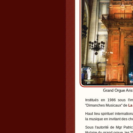
Grand Orgue Arist
Institués en 1986 sous l'i
"Dimanches Musicaux" de
La
Haut lieu spirituel internatio
la musique en invitant des ch
Sous l'autorité de Mgr Patr
titulaire du grand orgue, le