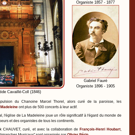
Organiste 1857 - 1877
Gabriel Fauré
Organiste 1896 - 1905
ide Cavaillé-Coll (1846)
mpulsion du Chanoine Marcel Thorel, alors curé de la paroisse, les
 Madeleine
ont plus de 500 concerts à leur actif.
nal, l'église de La Madeleine joue un rôle significatif à l'égard du monde de
oeurs et des organistes de tous les continents.
ick CHAUVET, curé, et avec la collaboration de
François-Henri Houbart
,
s "Dimanches Musicaux" sont organisés par
Olivier Périn.