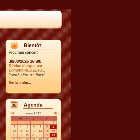
Bientôt
Prochain concert :
30/08/2026 16h00
Récital d'orgue par
Edmond REUZÉ (G...
Franck - Vierne - Ravel
lire la suite...
Agenda
mars 2025
l
m
m
j
v
s
d
1
2
3
4
5
6
7
8
9
10
11
12
13
14
15
16
17
18
19
20
21
22
23
24
25
26
27
28
29
30