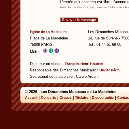
L'entrée aux concerts est libre - Aucune r
Pour les récitals d'orgue, nous ne traitons pas l
Les Dimanches Musicau
Eglise de La Madeleine
Place de La Madeleine
14, rue de Surène - 75
75008 PARIS
Tel : 01 44 51 69 00
Métro :
Directeur artistique :
François-Henri Houbart
Responsable des Dimanches Musicaux :
Olivier Périn
Secrétariat de la paroisse : Carole Ardant
© 2026 - Les Dimanches Musicaux de La Madeleine
|
|
|
|
|
Accueil
Concerts
Orgues
Titulaire
Discographie
Contac