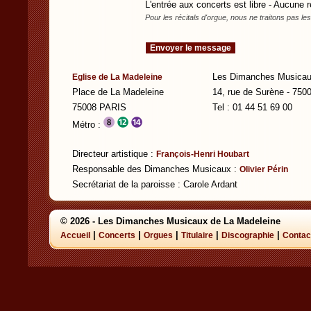
L'entrée aux concerts est libre - Aucune r
Pour les récitals d'orgue, nous ne traitons pas l
Les Dimanches Musicau
Eglise de La Madeleine
Place de La Madeleine
14, rue de Surène - 75
75008 PARIS
Tel : 01 44 51 69 00
Métro :
Directeur artistique :
François-Henri Houbart
Responsable des Dimanches Musicaux :
Olivier Périn
Secrétariat de la paroisse : Carole Ardant
© 2026 - Les Dimanches Musicaux de La Madeleine
|
|
|
|
|
Accueil
Concerts
Orgues
Titulaire
Discographie
Contac