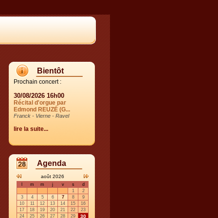
Bientôt
Prochain concert :
30/08/2026 16h00
Récital d'orgue par
Edmond REUZÉ (G...
Franck - Vierne - Ravel
lire la suite...
Agenda
août 2026
l
m
m
j
v
s
d
1
2
3
4
5
6
7
8
9
10
11
12
13
14
15
16
17
18
19
20
21
22
23
24
25
26
27
28
29
30