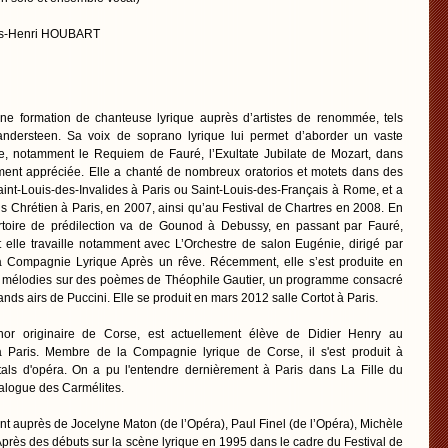
ois-Henri HOUBART
e formation de chanteuse lyrique auprès d’artistes de renommée, tels
andersteen. Sa voix de soprano lyrique lui permet d’aborder un vaste
e, notamment le Requiem de Fauré, l’Exultate Jubilate de Mozart, dans
rement appréciée. Elle a chanté de nombreux oratorios et motets dans des
aint-Louis-des-Invalides à Paris ou Saint-Louis-des-Français à Rome, et a
is Chrétien à Paris, en 2007, ainsi qu’au Festival de Chartres en 2008. En
rtoire de prédilection va de Gounod à Debussy, en passant par Fauré,
t elle travaille notamment avec L’Orchestre de salon Eugénie, dirigé par
 Compagnie Lyrique Après un rêve. Récemment, elle s’est produite en
es mélodies sur des poèmes de Théophile Gautier, un programme consacré
nds airs de Puccini. Elle se produit en mars 2012 salle Cortot à Paris.
or originaire de Corse, est actuellement élève de Didier Henry au
 Paris. Membre de la Compagnie lyrique de Corse, il s'est produit à
tals d'opéra. On a pu l'entendre dernièrement à Paris dans La Fille du
alogue des Carmélites.
t auprès de Jocelyne Maton (de l’Opéra), Paul Finel (de l’Opéra), Michèle
près des débuts sur la scène lyrique en 1995 dans le cadre du Festival de