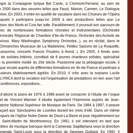
tègre la Compagnie lyrique Bel Canto, à Clermont-Ferrand, au sein de
u’en 2000 dans des oeuvres telles que Faust, Manon, Carmen, Le Dialogue
lène. En 2003, il entre en qualité de vacataire dans les Choeurs de l’Opéra
squels il participera jusqu’en 2009 à des productions telles que La
n des Morts et Cosi fan tutte. Parallèlement, il poursuit son parcours de
vec de nombreuses formations chorales et instrumentales (Orchestre
rchestre Régional de Chambre d’Ile-de-France, Orchestre des Archets de
Arioso, Mary Washington Symphony Orchestra...), ou en récital, dans le
ux (Dimanches Musicaux de La Madeleine, Petites Saisons de La Roquette,
cassonne, concerts Francis Poulenc à Anost...). En 2005, il fonde avec
e solistes Artémis, constitué de 8 jeunes chanteurs solistes, spécialisé
e la première moitié du 20e siècle. Passionné par la pédagogie vocale, il
que vocale auprès de différentes formations en Ile-de-France et participe à
sieurs établissement agréés. En 2010, il crée avec la soprano Lucile
ICA dont la vocation est l'organisation de prestations en lien avec l'art
 conférences, expositions...
 d’abord le piano de 1976 à 1986 avant se consacrer à l’étude de l’orgue
t de Vincent Warnier. Il étudie également l’Harmonie auprès de Jean-
oire National Supérieur de Musique de Paris. De 1984 à 1997, il assure
plaçant aux Sanctuaires de Lourdes durant les mois d’été. Dans un même
 orgues de l’église Notre-Dame de Deuil-La-Barre et joue régulièrement sur
 Saint-Martin de Montmorency. En 1991, il est intervient en tant que
mbles de musique baroque dont la Camerata Sagittariana sous la direction
merata Saint-Louis sous la direction de Georges Guillard. En 1992, il