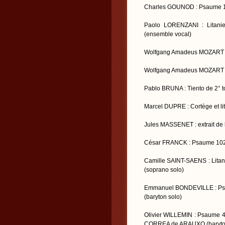
Charles GOUNOD : Psaume 11
Paolo LORENZANI : Litanies
(ensemble vocal)
Wolfgang Amadeus MOZART : Al
Wolfgang Amadeus MOZART : 
Pablo BRUNA : Tiento de 2° to
Marcel DUPRE : Cortège et lit
Jules MASSENET : extrait de l
César FRANCK : Psaume 102,
Camille SAINT-SAENS : Litanie
(soprano solo)
Emmanuel BONDEVILLE : Psaum
(baryton solo)
Olivier WILLEMIN : Psaume 46
CORREA de ARAUXO (baryton 