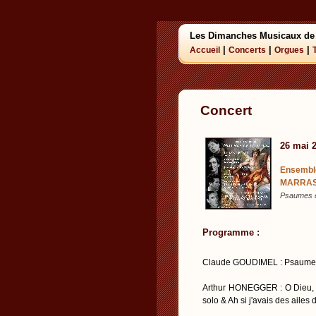
Les Dimanches Musicaux de
|
|
|
Accueil
Concerts
Orgues
Concert
26 mai 
Ensembl
MARRAS, 
Psaumes e
Programme :
Claude GOUDIMEL : Psaume 13
Arthur HONEGGER : O Dieu, d
solo & Ah si j'avais des aile