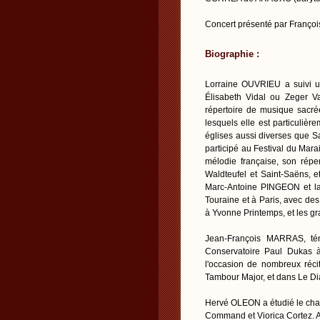
Concert présenté par Franç
Biographie :
Lorraine OUVRIEU a suivi un
Élisabeth Vidal ou Zeger V
répertoire de musique sacré
lesquels elle est particuliè
églises aussi diverses que S
participé au Festival du Mara
mélodie française, son répe
Waldteufel et Saint-Saëns, e
Marc-Antoine PINGEON et la
Touraine et à Paris, avec d
à Yvonne Printemps, et les gra
Jean-François MARRAS, tén
Conservatoire Paul Dukas à
l'occasion de nombreux réci
Tambour Major, et dans Le Di
Hervé OLEON a étudié le chan
Command et Viorica Cortez. A