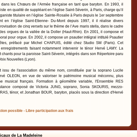
l dans les Chœurs de l’Armée française en tant que baryton. En 1993, il
ste en qualité de suppléant en l’église Saint-Séverin, à Paris, charge qu’il
aniste titulaire en l’église Sainte-Rosalie à Paris depuis le 1er septembre
t en l’église Saint-Etienne- Du-Mont depuis 1997, il il réalise divers
ovisation de cinq versets sur le thème de l’Ave maris stella, dans le cadre
des orgues de la vallée de la Doller (Haut-Rhin). En 2001, il compose et
oral pour orgue. En 2002, il compose un psautier intégral intitulé Psautier
fêtes, préfacé par Michel CHAPUIS, édité chez Studio SM (Paris). Cet
is enregistrements faisant notamment intervenir le ténor Hervé LAMY. La
chants pour la paroisse Saint-Séverin, intégrés dans son Répertoire paru
Voix Nouvelles (Lyon).
issu de l'association du même nom, constituée par la soprano Lucile
vé OLEON, en vue de valoriser le patrimoine musical méconnu, plus
ine musical français. Formation à géométrie variable, l'Ensemble RES
nstance composé de Victoria JUNG, soprano, Sonia SKOURIS, mezzo-
AS, ténor, et Jonathan BOUR, baryton, placés sous la direction d'Hervé
tion possible - Libre participation aux frais
icaux de La Madeleine