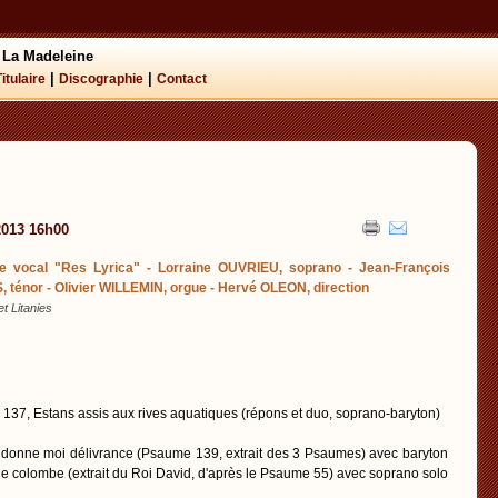
 La Madeleine
|
|
Titulaire
Discographie
Contact
2013 16h00
e vocal "Res Lyrica" - Lorraine OUVRIEU, soprano - Jean-François
ténor - Olivier WILLEMIN, orgue - Hervé OLEON, direction
t Litanies
7, Estans assis aux rives aquatiques (répons et duo, soprano-baryton)
onne moi délivrance (Psaume 139, extrait des 3 Psaumes) avec baryton
s de colombe (extrait du Roi David, d'après le Psaume 55) avec soprano solo