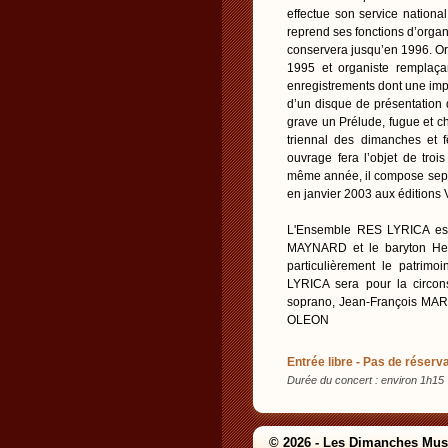
effectue son service nationa
reprend ses fonctions d’organi
conservera jusqu’en 1996. Org
1995 et organiste remplaçan
enregistrements dont une impr
d’un disque de présentation 
grave un Prélude, fugue et ch
triennal des dimanches et 
ouvrage fera l’objet de tro
même année, il compose sept 
en janvier 2003 aux éditions 
L'Ensemble RES LYRICA est 
MAYNARD et le baryton Her
particulièrement le patrimo
LYRICA sera pour la circo
soprano, Jean-François MARR
OLEON
Entrée libre - Pas de réserva
Durée du concert : environ 1h15
© 2026 - Les Dimanches Mus