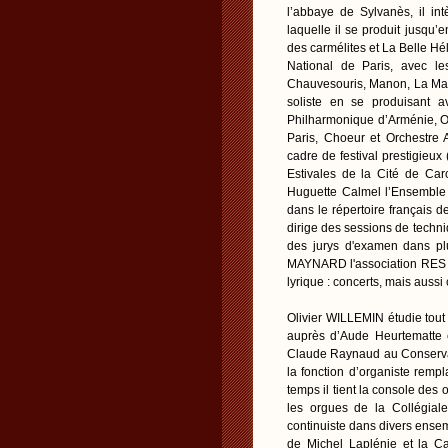
l’abbaye de Sylvanès, il in
laquelle il se produit jusq
des carmélites et La Belle Hé
National de Paris, avec le
Chauvesouris, Manon, La Maiso
soliste en se produisant a
Philharmonique d’Arménie, O
Paris, Choeur et Orchestre 
cadre de festival prestigie
Estivales de la Cité de Car
Huguette Calmel l’Ensemble d
dans le répertoire français d
dirige des sessions de techni
des jurys d'examen dans plu
MAYNARD l'association RES LYR
lyrique : concerts, mais aussi
Olivier WILLEMIN étudie tout
auprès d’Aude Heurtematte e
Claude Raynaud au Conservat
la fonction d’organiste rem
temps il tient la console des
les orgues de la Collégiale
continuiste dans divers ense
de Michel Laplénie et la Ca