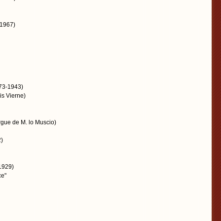
1967)
73-1943)
is Vierne)
orgue de M. lo Muscio)
)
1929)
ce"