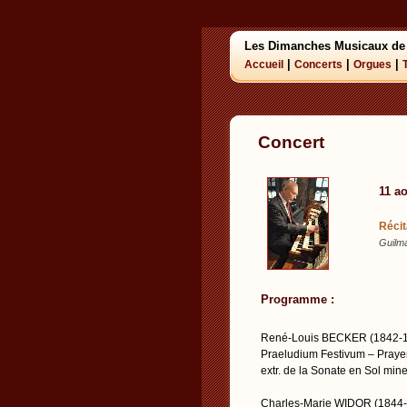
Les Dimanches Musicaux de
|
|
|
Accueil
Concerts
Orgues
Concert
11 a
Récit
Guilm
Programme :
René-Louis BECKER (1842-
Praeludium Festivum – Praye
extr. de la Sonate en Sol min
Charles-Marie WIDOR (1844