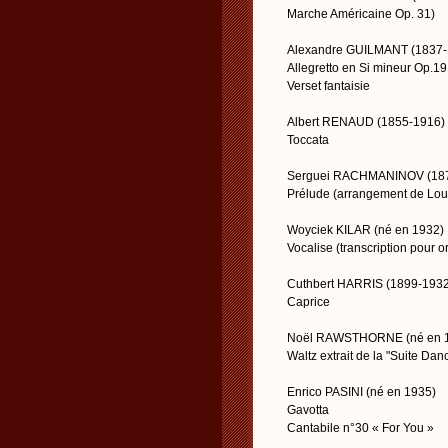
Marche Américaine Op. 31)
Alexandre GUILMANT (1837-
Allegretto en Si mineur Op.19
Verset fantaisie
Albert RENAUD (1855-1916)
Toccata
Serguei RACHMANINOV (18
Prélude (arrangement de Lou
Woyciek KILAR (né en 1932)
Vocalise (transcription pour 
Cuthbert HARRIS (1899-1932
Caprice
Noël RAWSTHORNE (né en 
Waltz extrait de la "Suite Dan
Enrico PASINI (né en 1935)
Gavotta
Cantabile n°30 « For You »