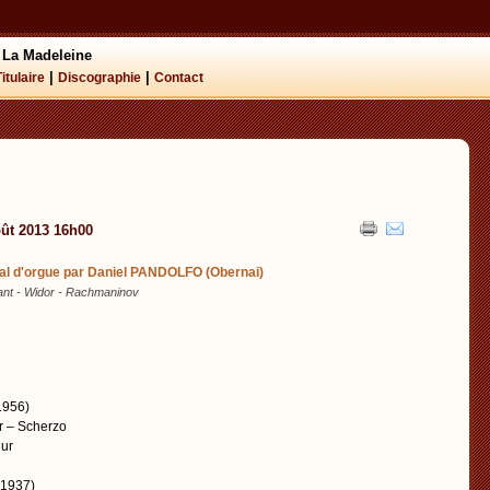
 La Madeleine
|
|
Titulaire
Discographie
Contact
oût 2013 16h00
al d'orgue par Daniel PANDOLFO (Obernai)
ant - Widor - Rachmaninov
1956)
r – Scherzo
eur
-1937)