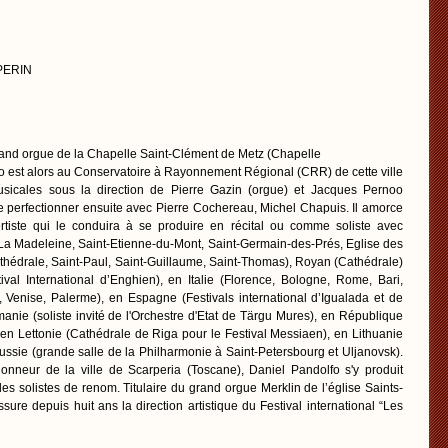
 PERIN
grand orgue de la Chapelle Saint-Clément de Metz (Chapelle
fo est alors au Conservatoire à Rayonnement Régional (CRR) de cette ville
usicales sous la direction de Pierre Gazin (orgue) et Jacques Pernoo
se perfectionner ensuite avec Pierre Cochereau, Michel Chapuis. Il amorce
rtiste qui le conduira à se produire en récital ou comme soliste avec
(La Madeleine, Saint-Etienne-du-Mont, Saint-Germain-des-Prés, Eglise des
thédrale, Saint-Paul, Saint-Guillaume, Saint-Thomas), Royan (Cathédrale)
ival International d’Enghien), en Italie (Florence, Bologne, Rome, Bari,
 Venise, Palerme), en Espagne (Festivals international d’Igualada et de
nie (soliste invité de l'Orchestre d'Etat de Tärgu Mures), en République
 en Lettonie (Cathédrale de Riga pour le Festival Messiaen), en Lithuanie
ussie (grande salle de la Philharmonie à Saint-Petersbourg et Uljanovsk).
neur de la ville de Scarperia (Toscane), Daniel Pandolfo s'y produit
 solistes de renom. Titulaire du grand orgue Merklin de l’église Saints-
ssure depuis huit ans la direction artistique du Festival international “Les