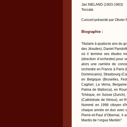
Jan NIELAND (1903-1963)
Toccata
Concert présenté par Olivier
Biographie :
Titulaire à quatorze ans du 
des Jésuites), Daniel Pandol
où il termine ses études m
(direction d’orchestre) pour 
alors une carrière de conce
orchestre en France à Paris 
Dominicains), Strasbourg (Ca
en Belgique (Bruxelles, Fest
Cagliari, La Verna, Bergame,
Palma de Mallorca), en Rouma
Tchèque, en Suisse (Zurich),
(Cathédrale de Vilnius), en R
Nommé en 1998 citoyen d'hon
chaque année en duo avec des
Pierre-et-Paul d’Obernai, il a
Mardis de l’orgue Merklin".