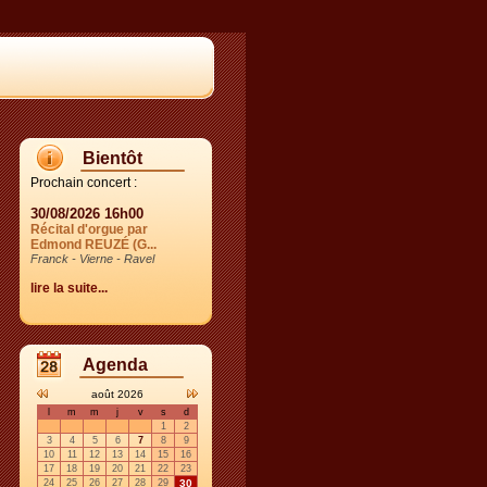
Bientôt
Prochain concert :
30/08/2026 16h00
Récital d'orgue par
Edmond REUZÉ (G...
Franck - Vierne - Ravel
lire la suite...
Agenda
août 2026
l
m
m
j
v
s
d
1
2
3
4
5
6
7
8
9
10
11
12
13
14
15
16
17
18
19
20
21
22
23
24
25
26
27
28
29
30