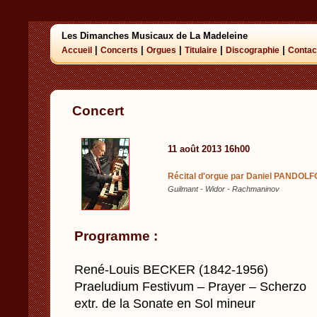
Les Dimanches Musicaux de La Madeleine
|
|
|
|
|
Accueil
Concerts
Orgues
Titulaire
Discographie
Contac
Concert
11 août 2013 16h00
Récital d'orgue par Daniel PANDOLF
Guilmant - Widor - Rachmaninov
Programme :
René-Louis BECKER (1842-1956)
Praeludium Festivum – Prayer – Scherzo
extr. de la Sonate en Sol mineur