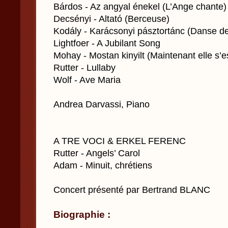
Bárdos - Az angyal énekel (L’Ange chante)
Decsényi - Altató (Berceuse)
Kodály - Karácsonyi pásztortánc (Danse de
Lightfoer - A Jubilant Song
Mohay - Mostan kinyilt (Maintenant elle s’e
Rutter - Lullaby
Wolf - Ave Maria
Andrea Darvassi, Piano
A TRE VOCI & ERKEL FERENC
Rutter - Angels’ Carol
Adam - Minuit, chrétiens
Concert présenté par Bertrand BLANC
Biographie :