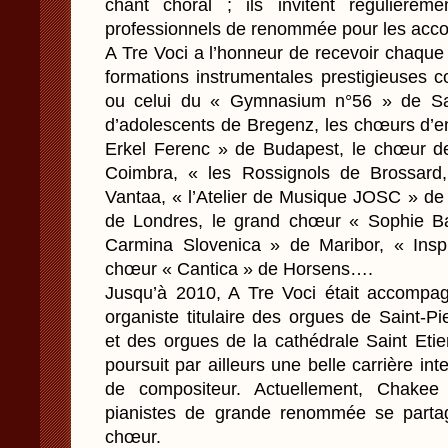
chant choral ; ils invitent régulièrem
professionnels de renommée pour les acc
A Tre Voci a l’honneur de recevoir chaqu
formations instrumentales prestigieuses
ou celui du « Gymnasium n°56 » de Sai
d’adolescents de Bregenz, les chœurs d’en
Erkel Ferenc » de Budapest, le chœur d
Coimbra, « les Rossignols de Brossard
Vantaa, « l’Atelier de Musique JOSC » de
de Londres, le grand chœur « Sophie B
Carmina Slovenica » de Maribor, « Insp
chœur « Cantica » de Horsens….
Jusqu’à 2010, A Tre Voci était accompa
organiste titulaire des orgues de Saint-P
et des orgues de la cathédrale Saint Eti
poursuit par ailleurs une belle carrière int
de compositeur. Actuellement, Chake
pianistes de grande renommée se parta
chœur.