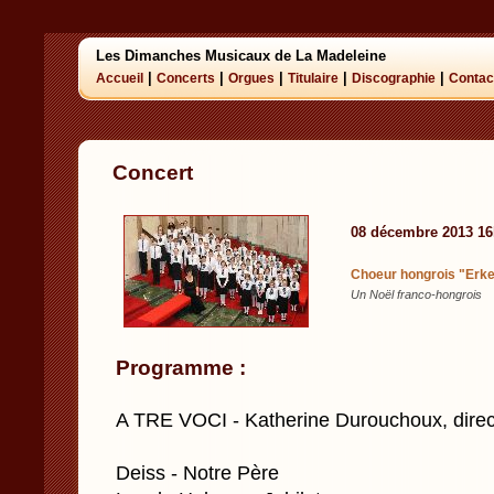
Les Dimanches Musicaux de La Madeleine
|
|
|
|
|
Accueil
Concerts
Orgues
Titulaire
Discographie
Contac
Concert
08 décembre 2013 1
Choeur hongrois "Erkel
Un Noël franco-hongrois
Programme :
A TRE VOCI - Katherine Durouchoux, direc
Deiss - Notre Père