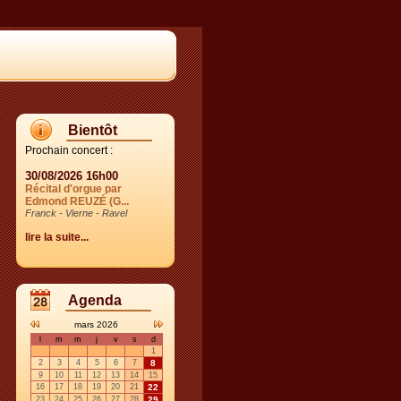
Bientôt
Prochain concert :
30/08/2026 16h00
Récital d'orgue par
Edmond REUZÉ (G...
Franck - Vierne - Ravel
lire la suite...
Agenda
mars 2026
l
m
m
j
v
s
d
1
2
3
4
5
6
7
8
9
10
11
12
13
14
15
16
17
18
19
20
21
22
23
24
25
26
27
28
29