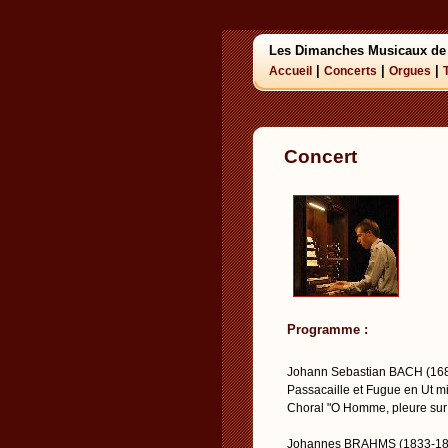
Les Dimanches Musicaux de
|
|
|
Accueil
Concerts
Orgues
Concert
Programme :
Johann Sebastian BACH (16
Passacaille et Fugue en Ut m
Choral "O Homme, pleure sur 
Johannes BRAHMS (1833-18