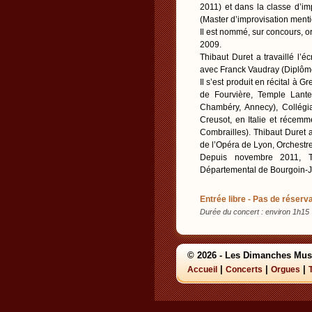
2011) et dans la classe d’im
(Master d’improvisation ment
Il est nommé, sur concours, o
2009.
Thibaut Duret a travaillé l
avec Franck Vaudray (Diplôme
Il s’est produit en récital à 
de Fourvière, Temple Lante
Chambéry, Annecy), Collégia
Creusot, en Italie et récem
Combrailles). Thibaut Duret 
de l’Opéra de Lyon, Orchestre 
Depuis novembre 2011, T
Départemental de Bourgoin-Ja
Entrée libre - Pas de réserva
Durée du concert : environ 1h15
© 2026 - Les Dimanches Mus
|
|
|
Accueil
Concerts
Orgues