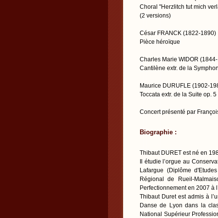
Choral "Herzlitch tut mich ve
(2 versions)
César FRANCK (1822-1890)
Pièce héroïque
Charles Marie WIDOR (1844
Cantilène extr. de la Symph
Maurice DURUFLE (1902-19
Toccata extr. de la Suite op. 5
Concert présenté par Franç
Biographie :
Thibaut DURET est né en 198
Il étudie l’orgue au Conser
Lafargue (Diplôme d'Etude
Régional de Rueil-Malmais
Perfectionnement en 2007 à l
Thibaut Duret est admis à l
Danse de Lyon dans la clas
National Supérieur Professi