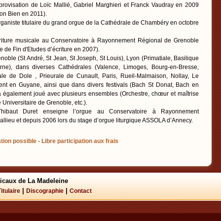
provisation de Loïc Mallié, Gabriel Marghieri et Franck Vaudray en 2009
ion Bien en 2011).
rganiste titulaire du grand orgue de la Cathédrale de Chambéry en octobre
’écriture musicale au Conservatoire à Rayonnement Régional de Grenoble
 de Fin d'Etudes d’écriture en 2007).
Grenoble (St André, St Jean, St Joseph, St Louis), Lyon (Primatiale, Basilique
rne), dans diverses Cathédrales (Valence, Limoges, Bourg-en-Bresse,
le de Dole , Prieurale de Cunault, Paris, Rueil-Malmaison, Nollay, Le
ment en Guyane, ainsi que dans divers festivals (Bach St Donat, Bach en
a également joué avec plusieurs ensembles (Orchestre, chœur et maîtrise
Universitaire de Grenoble, etc.).
hibaut Duret enseigne l’orgue au Conservatoire à Rayonnement
llieu et depuis 2006 lors du stage d’orgue liturgique ASSOLA d’Annecy.
tion possible - Libre participation aux frais
icaux de La Madeleine
|
|
Titulaire
Discographie
Contact