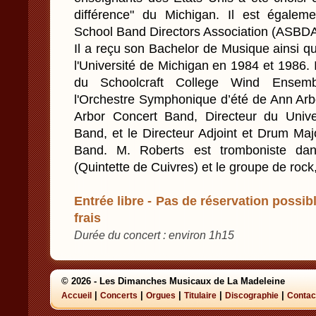
différence" du Michigan. Il est égale
School Band Directors Association (ASBDA
Il a reçu son Bachelor de Musique ainsi q
l'Université de Michigan en 1984 et 1986. 
du Schoolcraft College Wind Ensembl
l'Orchestre Symphonique d’été de Ann Arbo
Arbor Concert Band, Directeur du Univ
Band, et le Directeur Adjoint et Drum Ma
Band. M. Roberts est tromboniste dan
(Quintette de Cuivres) et le groupe de rock
Entrée libre - Pas de réservation possibl
frais
Durée du concert : environ 1h15
© 2026 - Les Dimanches Musicaux de La Madeleine
|
|
|
|
|
Accueil
Concerts
Orgues
Titulaire
Discographie
Contac