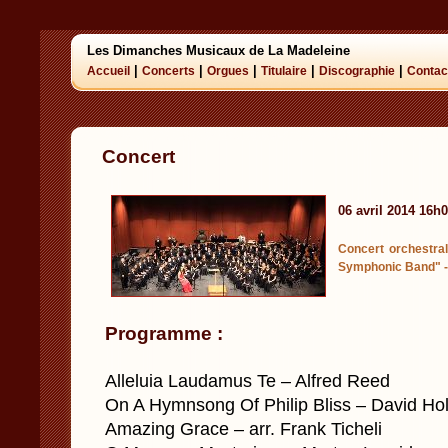
Les Dimanches Musicaux de La Madeleine
|
|
|
|
|
Accueil
Concerts
Orgues
Titulaire
Discographie
Contac
Concert
06 avril 2014 16h
Concert orchestra
Symphonic Band" -
Programme :
Alleluia Laudamus Te – Alfred Reed
On A Hymnsong Of Philip Bliss – David Hol
Amazing Grace – arr. Frank Ticheli