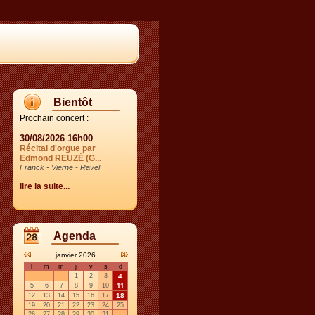
Bientôt
Prochain concert :
30/08/2026 16h00
Récital d'orgue par
Edmond REUZÉ (G...
Franck - Vierne - Ravel
lire la suite...
Agenda
janvier 2026
l
m
m
j
v
s
d
1
2
3
4
5
6
7
8
9
10
11
12
13
14
15
16
17
18
19
20
21
22
23
24
25
26
27
28
29
30
31