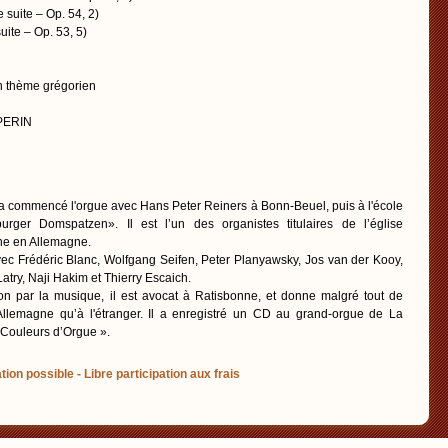
 suite – Op. 54, 2)
uite – Op. 53, 5)
n thème grégorien
 PERIN
a commencé l'orgue avec Hans Peter Reiners à Bonn-Beuel, puis à l'école
ger Domspatzen». Il est l’un des organistes titulaires de l’église
ne en Allemagne.
n avec Frédéric Blanc, Wolfgang Seifen, Peter Planyawsky, Jos van der Kooy,
try, Naji Hakim et Thierry Escaich.
on par la musique, il est avocat à Ratisbonne, et donne malgré tout de
llemagne qu’à l'étranger. Il a enregistré un CD au grand-orgue de La
 Couleurs d’Orgue ».
tion possible - Libre participation aux frais