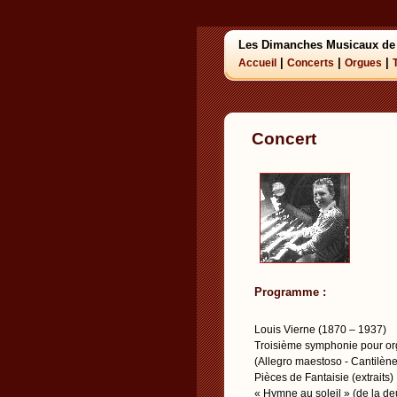
Les Dimanches Musicaux de
|
|
|
Accueil
Concerts
Orgues
Concert
Programme :
Louis Vierne (1870 – 1937)
Troisième symphonie pour or
(Allegro maestoso - Cantilène 
Pièces de Fantaisie (extraits)
« Hymne au soleil » (de la de