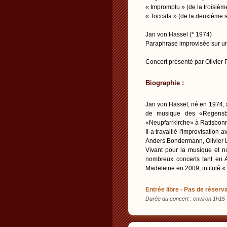
« Impromptu » (de la troisième
« Toccata » (de la deuxième s
Jan von Hassel (* 1974)
Paraphrase improvisée sur u
Concert présenté par Olivier
Biographie :
Jan von Hassel, né en 1974, 
de musique des «Regensbur
«Neupfarrkirche» à Ratisbon
Il a travaillé l'improvisatio
Anders Bondermann, Olivier La
Vivant pour la musique et n
nombreux concerts tant en A
Madeleine en 2009, intitulé «
Entrée libre - Pas de réserva
Durée du concert : environ 1h15