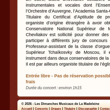
instrumentales et vocales dont l’Ense
l’Orchestre d’Auvergne, l’Academia Sant
Titulaire du Certificat d’Aptitude de p
organiste d’origine étrangère à avoir 
Conservatoire National Supérieur de 
Chevliakov est sollicité pour donner des
participer à différents jury de concours
Professeur-assistant de la classe d’orgu
Supérieur Tchaïkosvky de Moscou, il e
instrument dans deux conservatoires de la 
Il est par ailleurs organiste titulaire de l’ég
Entrée libre - Pas de réservation possibl
frais
Durée du concert : environ 1h15
© 2026 - Les Dimanches Musicaux de La Madeleine
|
|
|
|
|
Accueil
Concerts
Orgues
Titulaire
Discographie
Contac