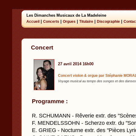
Les Dimanches Musicaux de La Madeleine
|
|
|
|
|
Accueil
Concerts
Orgues
Titulaire
Discographie
Contac
Concert
27 avril 2014 16h00
Concert violon & orgue par Stéphanie MORA
Voyage musical au temps des songes et des danses
Programme :
R. SCHUMANN - Rêverie extr. des "Scènes
F. MENDELSSOHN - Scherzo extr. du "Song
E. GRIEG - Nocturne extr. des "Pièces Lyri