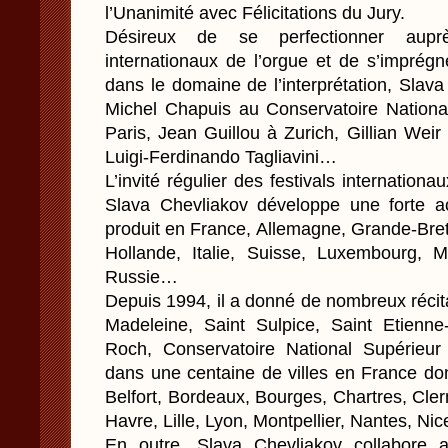
l’Unanimité avec Félicitations du Jury.
Désireux de se perfectionner aup
internationaux de l’orgue et de s’imprégn
dans le domaine de l’interprétation, Slava
Michel Chapuis au Conservatoire Nation
Paris, Jean Guillou à Zurich, Gillian Wei
Luigi-Ferdinando Tagliavini…
L’invité régulier des festivals internationa
Slava Chevliakov développe une forte act
produit en France, Allemagne, Grande-Bre
Hollande, Italie, Suisse, Luxembourg, 
Russie…
Depuis 1994, il a donné de nombreux récit
Madeleine, Saint Sulpice, Saint Etienne-
Roch, Conservatoire National Supérieu
dans une centaine de villes en France do
Belfort, Bordeaux, Bourges, Chartres, Cle
Havre, Lille, Lyon, Montpellier, Nantes, Ni
En outre, Slava Chevliakov collabore a