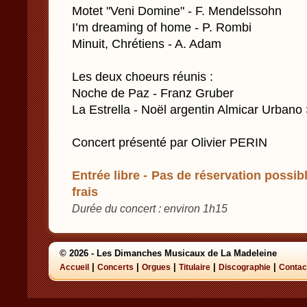
Motet "Veni Domine" - F. Mendelssohn
I’m dreaming of home - P. Rombi
Minuit, Chrétiens - A. Adam
Les deux choeurs réunis :
Noche de Paz - Franz Gruber
La Estrella - Noël argentin Almicar Urbano
Concert présenté par Olivier PERIN
Entrée libre - Pas de réservation possibl
frais
Durée du concert : environ 1h15
© 2026 - Les Dimanches Musicaux de La Madeleine
|
|
|
|
|
Accueil
Concerts
Orgues
Titulaire
Discographie
Contac