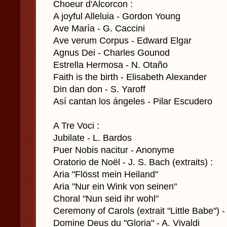
Choeur d'Alcorcon :
A joyful Alleluia - Gordon Young
Ave María - G. Caccini
Ave verum Corpus - Edward Elgar
Agnus Dei - Charles Gounod
Estrella Hermosa - N. Otaño
Faith is the birth - Elisabeth Alexander
Din dan don - S. Yaroff
Así cantan los ángeles - Pilar Escudero
A Tre Voci :
Jubilate - L. Bardos
Puer Nobis nacitur - Anonyme
Oratorio de Noël - J. S. Bach (extraits) :
Aria "Flösst mein Heiland"
Aria "Nur ein Wink von seinen"
Choral "Nun seid ihr wohl"
Ceremony of Carols (extrait "Little Babe") - 
Domine Deus du "Gloria" - A. Vivaldi