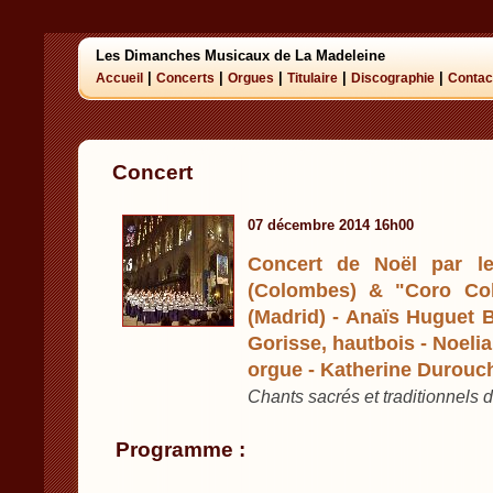
Les Dimanches Musicaux de La Madeleine
|
|
|
|
|
Accueil
Concerts
Orgues
Titulaire
Discographie
Contac
Concert
07 décembre 2014 16h00
Concert de Noël par le
(Colombes) & "Coro Col
(Madrid) - Anaïs Huguet B
Gorisse, hautbois - Noeli
orgue - Katherine Durouch
Chants sacrés et traditionnels 
Programme :