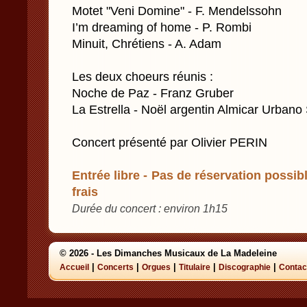
Motet "Veni Domine" - F. Mendelssohn
I’m dreaming of home - P. Rombi
Minuit, Chrétiens - A. Adam
Les deux choeurs réunis :
Noche de Paz - Franz Gruber
La Estrella - Noël argentin Almicar Urbano
Concert présenté par Olivier PERIN
Entrée libre - Pas de réservation possibl
frais
Durée du concert : environ 1h15
© 2026 - Les Dimanches Musicaux de La Madeleine
|
|
|
|
|
Accueil
Concerts
Orgues
Titulaire
Discographie
Contac