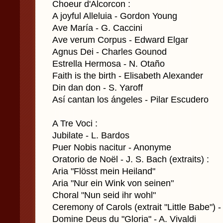
Choeur d'Alcorcon :
A joyful Alleluia - Gordon Young
Ave María - G. Caccini
Ave verum Corpus - Edward Elgar
Agnus Dei - Charles Gounod
Estrella Hermosa - N. Otaño
Faith is the birth - Elisabeth Alexander
Din dan don - S. Yaroff
Así cantan los ángeles - Pilar Escudero
A Tre Voci :
Jubilate - L. Bardos
Puer Nobis nacitur - Anonyme
Oratorio de Noël - J. S. Bach (extraits) :
Aria "Flösst mein Heiland"
Aria "Nur ein Wink von seinen"
Choral "Nun seid ihr wohl"
Ceremony of Carols (extrait "Little Babe") - 
Domine Deus du "Gloria" - A. Vivaldi