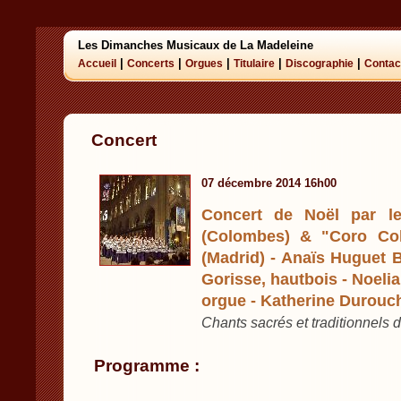
Les Dimanches Musicaux de La Madeleine
|
|
|
|
|
Accueil
Concerts
Orgues
Titulaire
Discographie
Contac
Concert
07 décembre 2014 16h00
Concert de Noël par le
(Colombes) & "Coro Col
(Madrid) - Anaïs Huguet B
Gorisse, hautbois - Noeli
orgue - Katherine Durouch
Chants sacrés et traditionnels 
Programme :