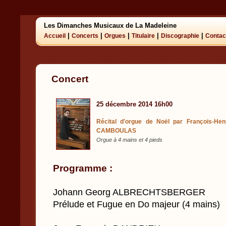
Les Dimanches Musicaux de La Madeleine
|
|
|
|
|
Accueil
Concerts
Orgues
Titulaire
Discographie
Contac
Concert
25 décembre 2014 16h00
Récital d'orgue de Noël par François-H
CAMBOULAS
Orgue à 4 mains et 4 pieds
Programme :
Johann Georg ALBRECHTSBERGER
Prélude et Fugue en Do majeur (4 mains)