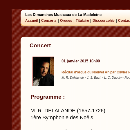
Les Dimanches Musicaux de La Madeleine
|
|
|
|
|
Accueil
Concerts
Orgues
Titulaire
Discographie
Contac
Concert
01 janvier 2015 16h00
Récital d'orgue du Nouvel An par Olivier 
M. R. Delalande - J. S. Bach - L. C. Daquin - R
Programme :
M. R. DELALANDE (1657-1726)
1ère Symphonie des Noëls