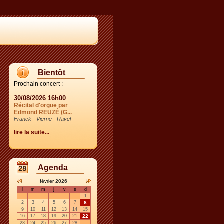
Bientôt
Prochain concert :
30/08/2026 16h00
Récital d'orgue par
Edmond REUZÉ (G...
Franck - Vierne - Ravel
lire la suite...
Agenda
février 2026
l
m
m
j
v
s
d
1
2
3
4
5
6
7
8
9
10
11
12
13
14
15
16
17
18
19
20
21
22
23
24
25
26
27
28