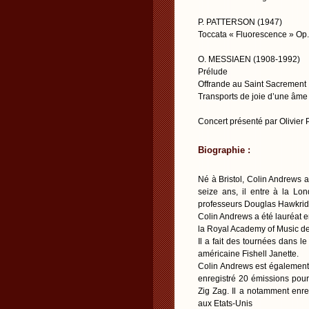
P. PATTERSON (1947)
Toccata « Fluorescence » Op.
O. MESSIAEN (1908-1992)
Prélude
Offrande au Saint Sacrement
Transports de joie d’une âme d
Concert présenté par Olivier
Biographie :
Né à Bristol, Colin Andrews 
seize ans, il entre à la Lo
professeurs Douglas Hawkridg
Colin Andrews a été lauréat e
la Royal Academy of Music d
Il a fait des tournées dans l
américaine Fishell Janette.
Colin Andrews est également
enregistré 20 émissions pour
Zig Zag. Il a notamment enreg
aux Etats-Unis