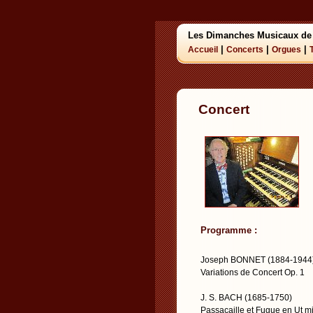
Les Dimanches Musicaux de
|
|
|
Accueil
Concerts
Orgues
Concert
Programme :
Joseph BONNET (1884-1944
Variations de Concert Op. 1
J. S. BACH (1685-1750)
Passacaille et Fugue en Ut m