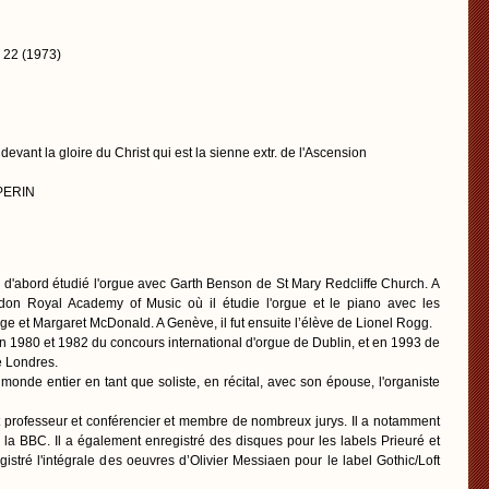
 22 (1973)
evant la gloire du Christ qui est la sienne extr. de l'Ascension
 PERIN
a d'abord étudié l'orgue avec Garth Benson de St Mary Redcliffe Church. A
ndon Royal Academy of Music où il étudie l'orgue et le piano avec les
e et Margaret McDonald. A Genève, il fut ensuite l’élève de Lionel Rogg.
n 1980 et 1982 du concours international d'orgue de Dublin, et en 1993 de
e Londres.
e monde entier en tant que soliste, en récital, avec son épouse, l'organiste
 professeur et conférencier et membre de nombreux jurys. Il a notamment
 la BBC. Il a également enregistré des disques pour les labels Prieuré et
istré l'intégrale des oeuvres d’Olivier Messiaen pour le label Gothic/Loft