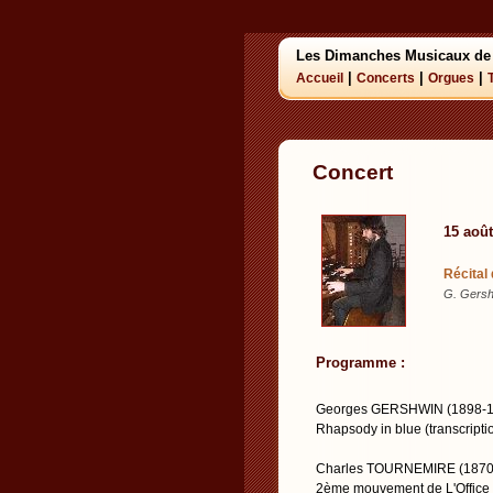
Les Dimanches Musicaux de
|
|
|
Accueil
Concerts
Orgues
Concert
15 aoû
Récital
G. Gersh
Programme :
Georges GERSHWIN (1898-1
Rhapsody in blue (transcrip
Charles TOURNEMIRE (1870
2ème mouvement de L'Office d