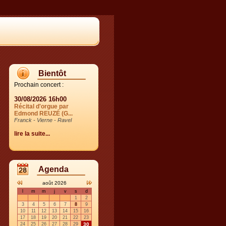
Bientôt
Prochain concert :
30/08/2026 16h00
Récital d'orgue par
Edmond REUZÉ (G...
Franck - Vierne - Ravel
lire la suite...
Agenda
août 2026
l
m
m
j
v
s
d
1
2
3
4
5
6
7
8
9
10
11
12
13
14
15
16
17
18
19
20
21
22
23
24
25
26
27
28
29
30