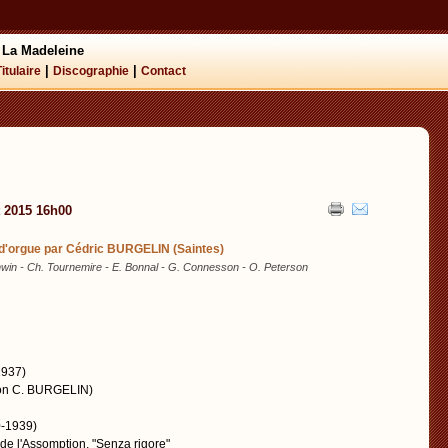
 La Madeleine
|
|
Titulaire
Discographie
Contact
t 2015 16h00
 d'orgue par Cédric BURGELIN (Saintes)
win - Ch. Tournemire - E. Bonnal - G. Connesson - O. Peterson
937)
tion C. BURGELIN)
-1939)
e l'Assomption, "Senza rigore"