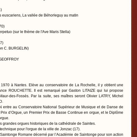
)
euscariens, La vallée de Béhorleguy au matin
70)
rpetuo (sur le thème de l'Ave Maris Stella)
7)
ion C. BURGELIN)
el GEOFFROY
970 à Nantes. Elève au conservatoire de La Rochelle, il y obtient une
rance ROUCHETTE. Il est remarqué par Gaston LITAIZE qui lui propose
-Maur-des-Fossés. Par la suite, ses maîtres seront Olivier LATRY, Michel
D.
 entre au Conservatoire National Supérieur de Musique et de Danse de
r Prix d’Orgue, un Premier Prix de Basse Continue en orgue, et le Diplôme
orgue.
des grandes orgues historiques de la cathédrale de Saintes.
 technique pour l'orgue de la ville de Jonzac (17).
e la Saintonge Romane décerné par l’Académie de Saintonge pour son action