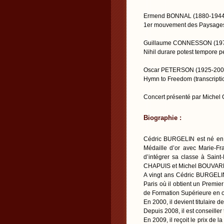
Ermend BONNAL (1880-1944
1er mouvement des Paysages 
Guillaume CONNESSON (19
Nihil durare potest tempore pe
Oscar PETERSON (1925-200
Hymn to Freedom (transcript
Concert présenté par Mich
Biographie :
Cédric BURGELIN est né en 1
Médaille d’or avec Marie-F
d’intégrer sa classe à Saint
CHAPUIS et Michel BOUVAR
A vingt ans Cédric BURGELIN
Paris où il obtient un Premie
de Formation Supérieure en 
En 2000, il devient titulaire 
Depuis 2008, il est conseiller
En 2009, il reçoit le prix d