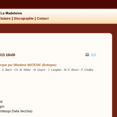
 La Madeleine
|
|
Titulaire
Discographie
Contact
015 16h00
'orgue par Wladimir MATESIC (Bologne)
 J. S. Bach - Ch. M. Widor - M. Dupré - J. Langlais - M. E. Bossi - P. Cholley
66
egro
Wolfango Dalla Vecchia)