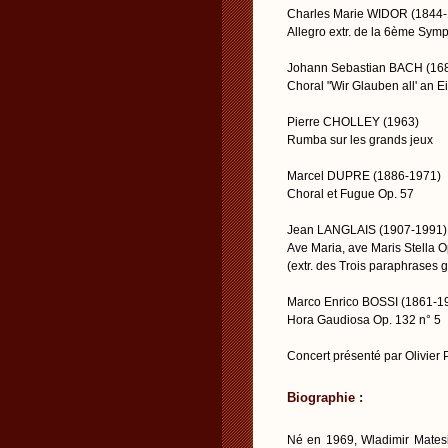
Charles Marie WIDOR (1844
Allegro extr. de la 6ème Sym
Johann Sebastian BACH (16
Choral "Wir Glauben all' an 
Pierre CHOLLEY (1963)
Rumba sur les grands jeux
Marcel DUPRE (1886-1971)
Choral et Fugue Op. 57
Jean LANGLAIS (1907-1991)
Ave Maria, ave Maris Stella O
(extr. des Trois paraphrases 
Marco Enrico BOSSI (1861-1
Hora Gaudiosa Op. 132 n° 5
Concert présenté par Olivier
Biographie :
Né en 1969, Wladimir Matesi