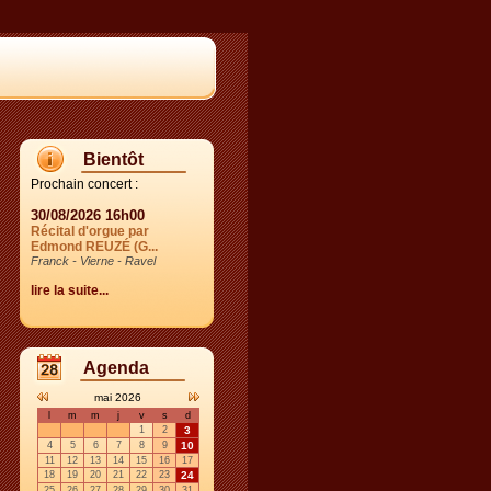
Bientôt
Prochain concert :
30/08/2026 16h00
Récital d'orgue par
Edmond REUZÉ (G...
Franck - Vierne - Ravel
lire la suite...
Agenda
mai 2026
l
m
m
j
v
s
d
1
2
3
4
5
6
7
8
9
10
11
12
13
14
15
16
17
18
19
20
21
22
23
24
25
26
27
28
29
30
31