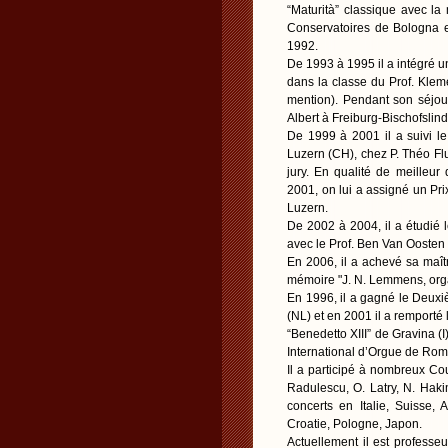
“Maturità” classique avec la 
Conservatoires de Bologna e
1992.
De 1993 à 1995 il a intégré u
dans la classe du Prof. Klem
mention). Pendant son séjour 
Albert à Freiburg-Bischofslind
De 1999 à 2001 il a suivi l
Luzern (CH), chez P. Théo Flur
jury. En qualité de meilleur
2001, on lui a assigné un Pr
Luzern.
De 2002 à 2004, il a étudié
avec le Prof. Ben Van Oosten
En 2006, il a achevé sa maît
mémoire "J. N. Lemmens, organ
En 1996, il a gagné le Deuxi
(NL) et en 2001 il a remporté
“Benedetto XIII” de Gravina 
International d’Orgue de Rom
Il a participé à nombreux Cou
Radulescu, O. Latry, N. Hakim
concerts en Italie, Suisse,
Croatie, Pologne, Japon.
Actuellement il est professeu