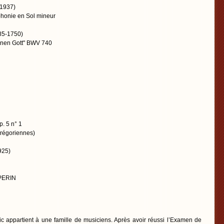
-1937)
phonie en Sol mineur
85-1750)
Einen Gott" BWV 740
p. 5 n° 1
grégoriennes)
925)
 PERIN
c appartient à une famille de musiciens. Après avoir réussi l’Examen de