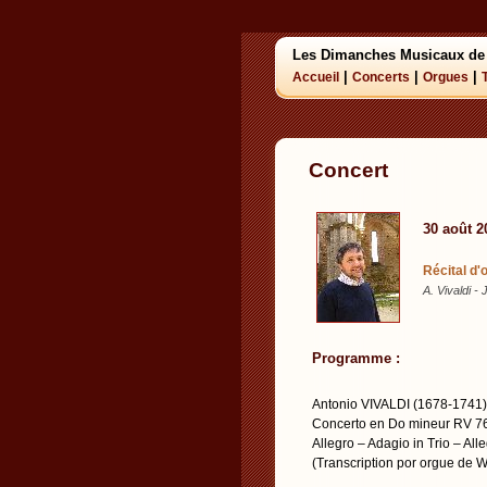
Les Dimanches Musicaux de
|
|
|
Accueil
Concerts
Orgues
Concert
30 août 2
Récital d
A. Vivaldi -
Programme :
Antonio VIVALDI (1678-1741)
Concerto en Do mineur RV 7
Allegro – Adagio in Trio – All
(Transcription por orgue de 