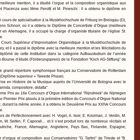
meilleure mention, il a étudié l’orgue et la composition organistique aux
t Piacenza avec Mme Perotti et M. Pineschi : il a obtenu le diplôme en
n cours de spécialisation à la Musikhochschule de Friburg im Breisgau (D),
ens Schnorr, où il a obtenu le Diplôme de Concertiste d’Orgue (meilleure
en Allemagne, il a occupé la charge d’organiste titulaire de l’église St.
e.
e Cours Supérieur d’Improvisation Organistique à la Musikhochschule de
y, et il a passé le diplôme avec la meilleure mention et les félicitations du
 diplômé de cette Institution dans la catégorie Aufbaustudium de l’année
ix-Bourse d’étude (Förderungspreis) de la Fondation “Koch AG-Stiftung” de
 le grand répertoire symphonique français au Conservatoire de Rotterdam
 (Diplôme superieur « Tweede Phase).
rise en Histoire de la Musique auprès de l’Université de Bologna avec le
ista, compositore, didatta".
ème Prix au 16e Concours d’Orgue International “Rijnstreek” de Nijmegen
 le Premier Prix absolu à la prémière édition du Concours d’Orgue National
(I); durant la même année, il a obtenu le Deuxième Prix au XXIVe Concours
e.
rs de Perfectionnement avec H. Vogel, A. Isoir, E. Kooiman, J. Verdin, M.
, W. Seifen, F. Caporali… et il s’est produit lors de nombreux récitals et
 Autriche, France, Allemagne, Angleterre, Pays Bas, Finlandie, Espagne,
r d’orgue et composition aux Conservatoires "G. Tartini" de Trieste et "B.