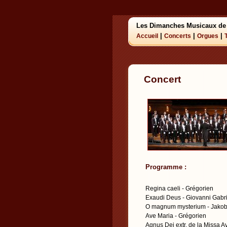
Les Dimanches Musicaux de
|
|
|
Accueil
Concerts
Orgues
Concert
Programme :
Regina caeli - Grégorien
Exaudi Deus - Giovanni Gabri
O magnum mysterium - Jakob
Ave Maria - Grégorien
Agnus Dei extr. de la Missa A