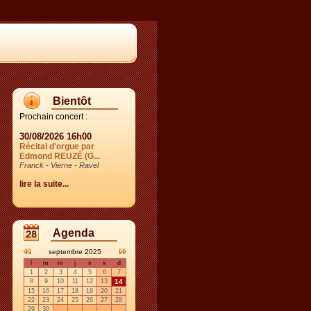
Bientôt
Prochain concert :
30/08/2026 16h00
Récital d'orgue par
Edmond REUZÉ (G...
Franck - Vierne - Ravel
lire la suite...
Agenda
septembre 2025
l
m
m
j
v
s
d
1
2
3
4
5
6
7
8
9
10
11
12
13
14
15
16
17
18
19
20
21
22
23
24
25
26
27
28
29
30