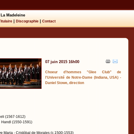
 La Madeleine
|
|
Titulaire
Discographie
Contact
07 juin 2015 16h00
Choeur d'hommes "Glee Club" de
l'Université de Notre-Dame (Indiana, USA) -
Daniel Stowe, direction
eli (1567-1612)
 Handl (1550-1591)
ve Maria - Cristóbal de Morales (c.1500-1553)