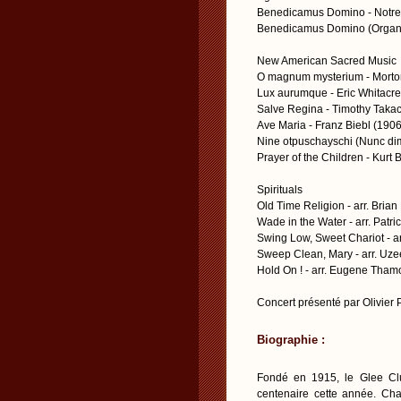
Benedicamus Domino - Notre
Benedicamus Domino (Organu
New American Sacred Music
O magnum mysterium - Morto
Lux aurumque - Eric Whitacre
Salve Regina - Timothy Taka
Ave Maria - Franz Biebl (190
Nine otpuschayschi (Nunc dim
Prayer of the Children - Kurt B
Spirituals
Old Time Religion - arr. Bria
Wade in the Water - arr. Patri
Swing Low, Sweet Chariot - a
Sweep Clean, Mary - arr. Uz
Hold On ! - arr. Eugene Tha
Concert présenté par Olivier
Biographie :
Fondé en 1915, le Glee Cl
centenaire cette année. Ch