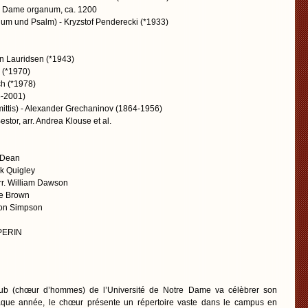
 Dame organum, ca. 1200
m und Psalm) - Kryzstof Penderecki (*1933)
n Lauridsen (*1943)
 (*1970)
ch (*1978)
6-2001)
ittis) - Alexander Grechaninov (1864-1956)
estor, arr. Andrea Klouse et al.
n Dean
ck Quigley
rr. William Dawson
ee Brown
mon Simpson
 PERIN
ub (chœur d’hommes) de l’Université de Notre Dame va célèbrer son
aque année, le chœur présente un répertoire vaste dans le campus en