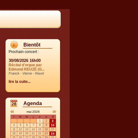
Bientôt
Prochain concert :
30/08/2026 16h00
Récital d'orgue par
Edmond REUZÉ (G...
Franck - Vierne - Ravel
lire la suite...
Agenda
mai 2026
l
m
m
j
v
s
d
1
2
3
4
5
6
7
8
9
10
11
12
13
14
15
16
17
18
19
20
21
22
23
24
25
26
27
28
29
30
31