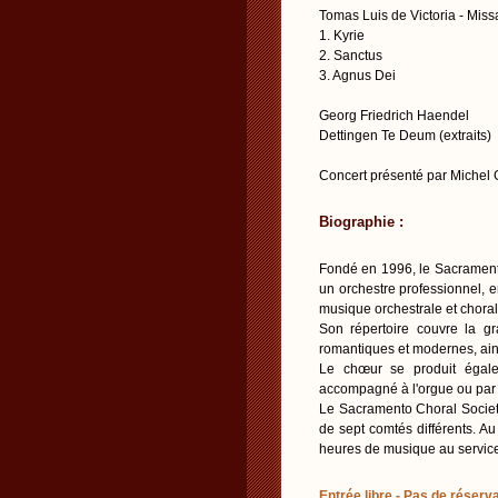
Tomas Luis de Victoria - Miss
1. Kyrie
2. Sanctus
3. Agnus Dei
Georg Friedrich Haendel
Dettingen Te Deum (extraits)
Concert présenté par Mich
Biographie :
Fondé en 1996, le Sacrament
un orchestre professionnel, e
musique orchestrale et chora
Son répertoire couvre la gr
romantiques et modernes, ai
Le chœur se produit égale
accompagné à l'orgue ou par
Le Sacramento Choral Societ
de sept comtés différents. A
heures de musique au service
Entrée libre - Pas de réserva