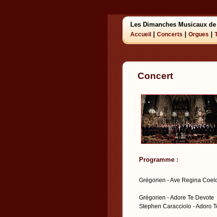
Les Dimanches Musicaux de
|
|
|
Accueil
Concerts
Orgues
Concert
Programme :
Grégorien - Ave Regina Coel
Grégorien - Adore Te Devote
Stephen Caracciolo - Adoro T