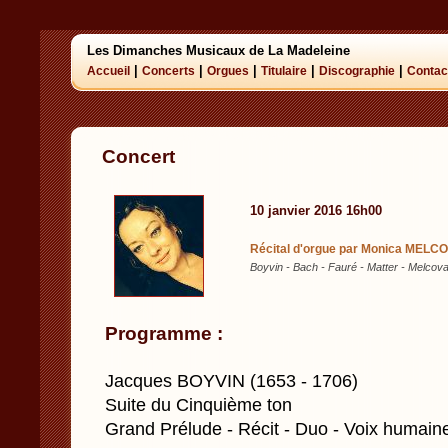
Les Dimanches Musicaux de La Madeleine
|
|
|
|
|
Accueil
Concerts
Orgues
Titulaire
Discographie
Contac
Concert
10 janvier 2016 16h00
Récital d'orgue par Monica MELCO
Boyvin - Bach - Fauré - Matter - Melcov
Programme :
Jacques BOYVIN (1653 - 1706)
Suite du Cinquième ton
Grand Prélude - Récit - Duo - Voix humain