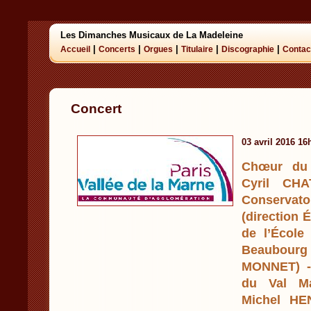
Les Dimanches Musicaux de La Madeleine
|
|
|
|
|
Accueil
Concerts
Orgues
Titulaire
Discographie
Contac
Concert
03 avril 2016 16
Chœur du 
Cyril CH
Conservat
(direction
de l’École
Beaubour
MONNET) -
du Val Ma
Michel HE