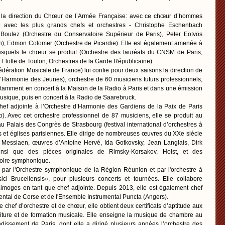
d la direction du Chœur de l’Armée Française: avec ce chœur d’hommes
ore avec les plus grands chefs et orchestres - Christophe Eschenbach
e Boulez (Orchestre du Conservatoire Supérieur de Paris), Peter Eötvös
), Edmon Colomer (Orchestre de Picardie). Elle est également amenée à
 lesquels le chœur se produit (Orchestre des lauréats du CNSM de Paris,
Flotte de Toulon, Orchestres de la Garde Républicaine).
édération Musicale de France) lui confie pour deux saisons la direction de
’Harmonie des Jeunes), orchestre de 60 musiciens futurs professionnels,
notamment en concert à la Maison de la Radio à Paris et dans une émission
usique, puis en concert à la Radio de Saarebruck.
ef adjointe à l’Orchestre d’Harmonie des Gardiens de la Paix de Paris
ro). Avec cet orchestre professionnel de 87 musiciens, elle se produit au
au Palais des Congrès de Strasbourg (festival international d’orchestres à
es et églises parisiennes. Elle dirige de nombreuses œuvres du XXe siècle
r Messiaen, œuvres d’Antoine Hervé, Ida Gotkovsky, Jean Langlais, Dirk
 ainsi que des pièces originales de Rimsky-Korsakov, Holst, et des
rtoire symphonique.
e par l'Orchestre symphonique de la Région Réunion et par l'orchestre à
ci Brucellensis», pour plusieurs concerts et tournées. Elle collabore
imoges en tant que chef adjointe. Depuis 2013, elle est également chef
ental de Corse et de l'Ensemble Instrumental Puncta (Angers).
e chef d’orchestre et de chœur, elle obtient deux certificats d’aptitude aux
riture et de formation musicale. Elle enseigne la musique de chambre au
dissement de Paris, dont elle a dirigé plusieurs années l’orchestre des