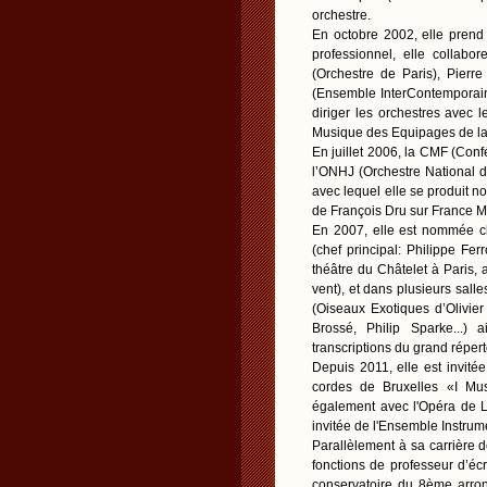
orchestre.
En octobre 2002, elle pren
professionnel, elle collab
(Orchestre de Paris), Pierr
(Ensemble InterContemporain
diriger les orchestres avec
Musique des Equipages de la 
En juillet 2006, la CMF (Conf
l’ONHJ (Orchestre National d
avec lequel elle se produit 
de François Dru sur France M
En 2007, elle est nommée ch
(chef principal: Philippe Fer
théâtre du Châtelet à Paris, 
vent), et dans plusieurs sall
(Oiseaux Exotiques d’Olivie
Brossé, Philip Sparke...)
transcriptions du grand répe
Depuis 2011, elle est invité
cordes de Bruxelles «I Musi
également avec l'Opéra de L
invitée de l'Ensemble Instrum
Parallèlement à sa carrière d
fonctions de professeur d’éc
conservatoire du 8ème arron