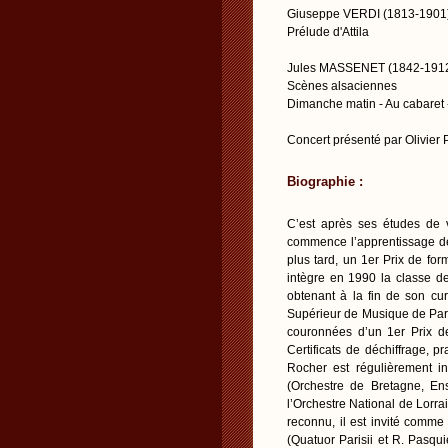
Giuseppe VERDI (1813-1901
Prélude d'Attila
Jules MASSENET (1842-191
Scènes alsaciennes
Dimanche matin - Au cabaret -
Concert présenté par Olivier
Biographie :
C’est après ses études de 
commence l’apprentissage de 
plus tard, un 1er Prix de fo
intègre en 1990 la classe d
obtenant à la fin de son cu
Supérieur de Musique de Pari
couronnées d’un 1er Prix d
Certificats de déchiffrage, 
Rocher est régulièrement in
(Orchestre de Bretagne, En
l’Orchestre National de Lorra
reconnu, il est invité com
(Quatuor Parisii et R. Pasqu