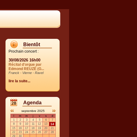
Bientôt
Prochain concert :
30/08/2026 16h00
Récital d'orgue par
Edmond REUZÉ (G...
Franck - Vierne - Ravel
lire la suite...
Agenda
septembre 2025
l
m
m
j
v
s
d
1
2
3
4
5
6
7
8
9
10
11
12
13
14
15
16
17
18
19
20
21
22
23
24
25
26
27
28
29
30