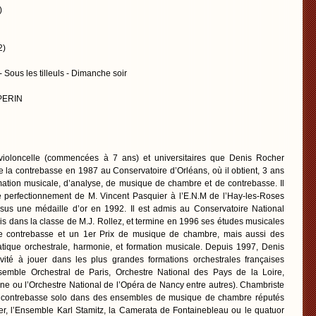
)
2)
 Sous les tilleuls - Dimanche soir
 PERIN
violoncelle (commencées à 7 ans) et universitaires que Denis Rocher
la contrebasse en 1987 au Conservatoire d’Orléans, où il obtient, 3 ans
rmation musicale, d’analyse, de musique de chambre et de contrebasse. Il
e perfectionnement de M. Vincent Pasquier à l’E.N.M de l’Hay-les-Roses
rsus une médaille d’or en 1992. Il est admis au Conservatoire National
s dans la classe de M.J. Rollez, et termine en 1996 ses études musicales
e contrebasse et un 1er Prix de musique de chambre, mais aussi des
pratique orchestrale, harmonie, et formation musicale. Depuis 1997, Denis
vité à jouer dans les plus grandes formations orchestrales françaises
semble Orchestral de Paris, Orchestre National des Pays de la Loire,
ine ou l’Orchestre National de l’Opéra de Nancy entre autres). Chambriste
me contrebasse solo dans des ensembles de musique de chambre réputés
ier, l’Ensemble Karl Stamitz, la Camerata de Fontainebleau ou le quatuor