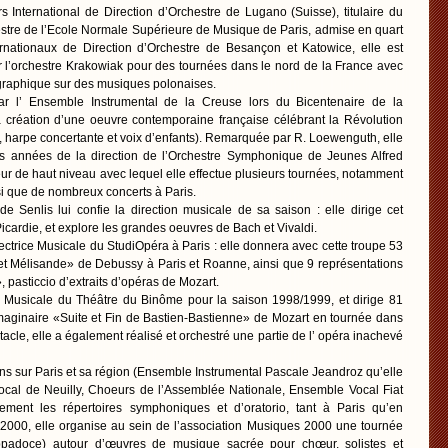
International de Direction d’Orchestre de Lugano (Suisse), titulaire du
stre de l’Ecole Normale Supérieure de Musique de Paris, admise en quart
rnationaux de Direction d’Orchestre de Besançon et Katowice, elle est
l’orchestre Krakowiak pour des tournées dans le nord de la France avec
égraphique sur des musiques polonaises.
par l’ Ensemble Instrumental de la Creuse lors du Bicentenaire de la
a création d’une oeuvre contemporaine française célébrant la Révolution
 harpe concertante et voix d’enfants). Remarquée par R. Loewenguth, elle
eurs années de la direction de l’Orchestre Symphonique de Jeunes Alfred
r de haut niveau avec lequel elle effectue plusieurs tournées, notamment
si que de nombreux concerts à Paris.
de Senlis lui confie la direction musicale de sa saison : elle dirige cet
icardie, et explore les grandes oeuvres de Bach et Vivaldi.
ctrice Musicale du StudiOpéra à Paris : elle donnera avec cette troupe 53
et Mélisande» de Debussy à Paris et Roanne, ainsi que 9 représentations
 pasticcio d’extraits d’opéras de Mozart.
ce Musicale du Théâtre du Binôme pour la saison 1998/1999, et dirige 81
imaginaire «Suite et Fin de Bastien-Bastienne» de Mozart en tournée dans
tacle, elle a également réalisé et orchestré une partie de l’ opéra inachevé
ions sur Paris et sa région (Ensemble Instrumental Pascale Jeandroz qu’elle
cal de Neuilly, Choeurs de l’Assemblée Nationale, Ensemble Vocal Fiat
èrement les répertoires symphoniques et d’oratorio, tant à Paris qu’en
 2000, elle organise au sein de l’association Musiques 2000 une tournée
ppadoce) autour d’œuvres de musique sacrée pour chœur, solistes et