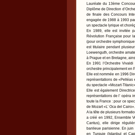
Lauréate du 13ème Concours 
Diplôme de Direction d’Orche
de finale des Concours Inte
engagée de 1988 à 1993 par 
un spectacle lyrique et chor
En 1989, elle est invitée 
Révolution Française pour l
(pour orchestre symphonique,
est titulaire pendant plusi
Loewenguth, orchestre amateu
à Prague et en Bretagne, ain
En 1991 l’Orchestre Vivaldi 
orchestre principalement en P
Elle est nommée en 1996 Dire
représentations de «Pelléas 
du spectacle «Mozart-Titanic»,
Elle est également Directri
représentations de l’ opéra 
toute la France : pour ce spec
de Mozart «L’ Oca del Cairo».
A la tête de plusieurs format
a créé en 1992, Ensemble Vo
Cantus), elle dirige réguli
banlieue parisienne. En juin
en Turquie (Istanbul et Ca