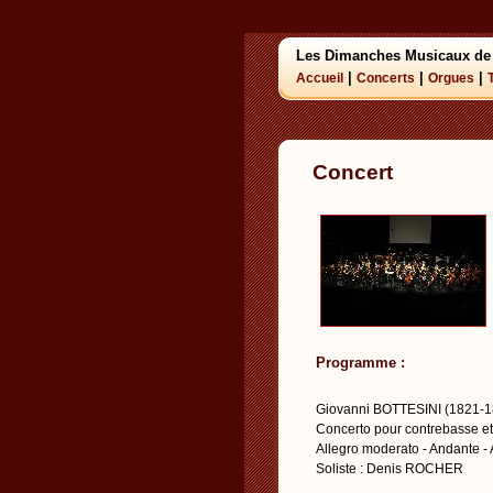
Les Dimanches Musicaux de
|
|
|
Accueil
Concerts
Orgues
Concert
Programme :
Giovanni BOTTESINI (1821-1
Concerto pour contrebasse et
Allegro moderato - Andante - 
Soliste : Denis ROCHER