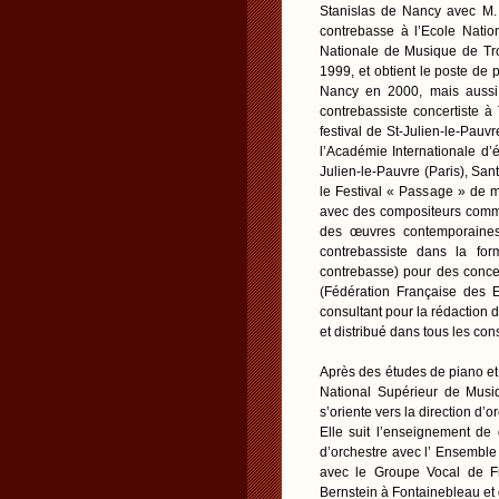
Stanislas de Nancy avec M. 
contrebasse à l’Ecole Nati
Nationale de Musique de Troy
1999, et obtient le poste d
Nancy en 2000, mais auss
contrebassiste concertiste 
festival de St-Julien-le-Pauv
l’Académie Internationale d’
Julien-le-Pauvre (Paris), San
le Festival « Passage » de m
avec des compositeurs comme
des œuvres contemporaines,
contrebassiste dans la for
contrebasse) pour des concer
(Fédération Française des 
consultant pour la rédaction 
et distribué dans tous les con
Après des études de piano et
National Supérieur de Musi
s’oriente vers la direction d’o
Elle suit l’enseignement de
d’orchestre avec l’ Ensemble
avec le Groupe Vocal de Fr
Bernstein à Fontainebleau et d