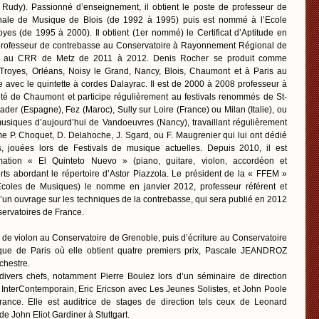
Rudy). Passionné d’enseignement, il obtient le poste de professeur de
onale de Musique de Blois (de 1992 à 1995) puis est nommé à l’Ecole
es (de 1995 à 2000). Il obtient (1er nommé) le Certificat d’Aptitude en
e professeur de contrebasse au Conservatoire à Rayonnement Régional de
i au CRR de Metz de 2011 à 2012. Denis Rocher se produit comme
à Troyes, Orléans, Noisy le Grand, Nancy, Blois, Chaumont et à Paris au
re avec le quintette à cordes Dalayrac. Il est de 2000 à 2008 professeur à
été de Chaumont et participe régulièrement au festivals renommés de St-
tader (Espagne), Fez (Maroc), Sully sur Loire (France) ou Milan (Italie), ou
usiques d’aujourd’hui de Vandoeuvres (Nancy), travaillant régulièrement
 P. Choquet, D. Delahoche, J. Sgard, ou F. Maugrenier qui lui ont dédié
 jouées lors de Festivals de musique actuelles. Depuis 2010, il est
mation « El Quinteto Nuevo » (piano, guitare, violon, accordéon et
ts abordant le répertoire d’Astor Piazzola. Le président de la « FFEM »
Ecoles de Musiques) le nomme en janvier 2012, professeur référent et
d’un ouvrage sur les techniques de la contrebasse, qui sera publié en 2012
servatoires de France.
 de violon au Conservatoire de Grenoble, puis d’écriture au Conservatoire
que de Paris où elle obtient quatre premiers prix, Pascale JEANDROZ
rchestre.
 divers chefs, notamment Pierre Boulez lors d’un séminaire de direction
 InterContemporain, Eric Ericson avec Les Jeunes Solistes, et John Poole
ance. Elle est auditrice de stages de direction tels ceux de Leonard
e John Eliot Gardiner à Stuttgart.