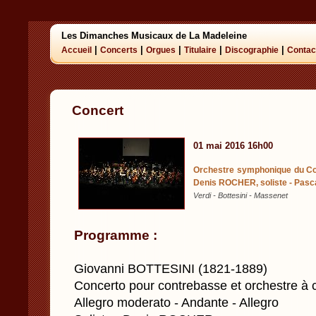
Les Dimanches Musicaux de La Madeleine
|
|
|
|
|
Accueil
Concerts
Orgues
Titulaire
Discographie
Contac
Concert
01 mai 2016 16h00
Orchestre symphonique du Con
Denis ROCHER, soliste - Pasc
Verdi - Bottesini - Massenet
Programme :
Giovanni BOTTESINI (1821-1889)
Concerto pour contrebasse et orchestre à 
Allegro moderato - Andante - Allegro