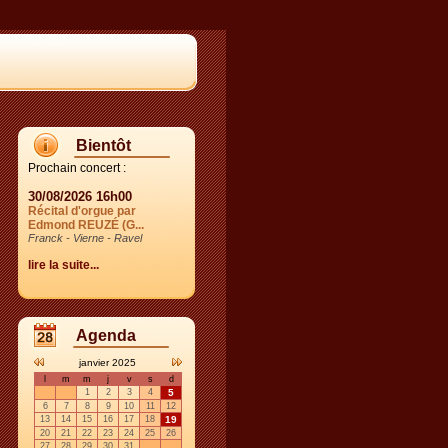
Bientôt
Prochain concert :
30/08/2026 16h00
Récital d'orgue par
Edmond REUZÉ (G...
Franck - Vierne - Ravel
lire la suite...
Agenda
janvier 2025
l
m
m
j
v
s
d
1
2
3
4
5
6
7
8
9
10
11
12
13
14
15
16
17
18
19
20
21
22
23
24
25
26
27
28
29
30
31