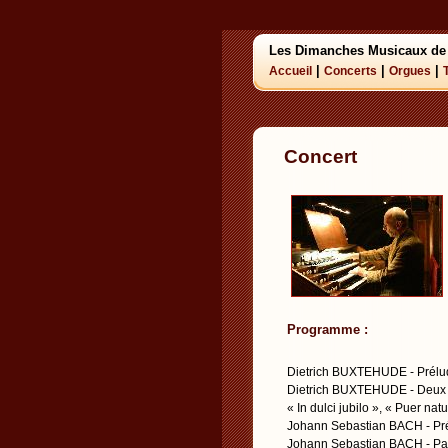
Les Dimanches Musicaux de
|
|
|
Accueil
Concerts
Orgues
Concert
Programme :
Dietrich BUXTEHUDE - Prélud
Dietrich BUXTEHUDE - Deux 
« In dulci jubilo », « Puer na
Johann Sebastian BACH - Prél
Johann Sebastian BACH - Pa