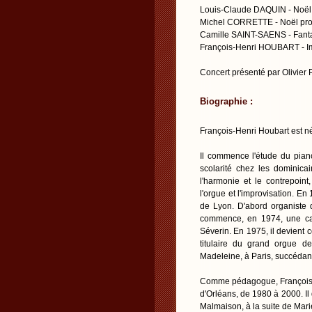
Louis-Claude DAQUIN - Noël
Michel CORRETTE - Noël prov
Camille SAINT-SAENS - Fanta
François-Henri HOUBART - Im
Concert présenté par Olivier 
Biographie :
François-Henri Houbart est n
Il commence l'étude du piano
scolarité chez les dominicai
l'harmonie et le contrepoi
l'orgue et l'improvisation. En
de Lyon. D'abord organiste de
commence, en 1974, une car
Séverin. En 1975, il devient 
titulaire du grand orgue d
Madeleine, à Paris, succédan
Comme pédagogue, François-H
d'Orléans, de 1980 à 2000. Il
Malmaison, à la suite de Mari