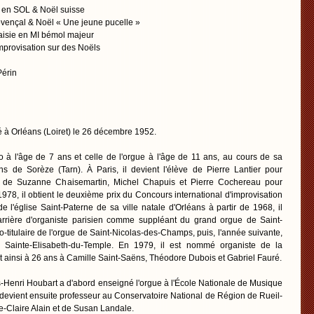
 en SOL & Noël suisse
ençal & Noël « Une jeune pucelle »
isie en MI bémol majeur
provisation sur des Noëls
Périn
é à Orléans (Loiret) le 26 décembre 1952.
 à l'âge de 7 ans et celle de l'orgue à l'âge de 11 ans, au cours de sa
ns de Sorèze (Tarn). À Paris, il devient l'élève de Pierre Lantier pour
nt, de Suzanne Chaisemartin, Michel Chapuis et Pierre Cochereau pour
 1978, il obtient le deuxième prix du Concours international d'improvisation
 l'église Saint-Paterne de sa ville natale d'Orléans à partir de 1968, il
rière d'organiste parisien comme suppléant du grand orgue de Saint-
co-titulaire de l'orgue de Saint-Nicolas-des-Champs, puis, l'année suivante,
e Sainte-Elisabeth-du-Temple. En 1979, il est nommé organiste de la
t ainsi à 26 ans à Camille Saint-Saëns, Théodore Dubois et Gabriel Fauré.
enri Houbart a d'abord enseigné l'orgue à l'École Nationale de Musique
 devient ensuite professeur au Conservatoire National de Région de Rueil-
e-Claire Alain et de Susan Landale.