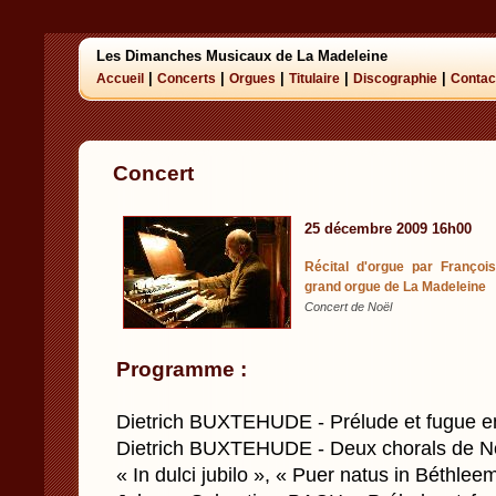
Les Dimanches Musicaux de La Madeleine
|
|
|
|
|
Accueil
Concerts
Orgues
Titulaire
Discographie
Contac
Concert
25 décembre 2009 16h00
Récital d'orgue par François
grand orgue de La Madeleine
Concert de Noël
Programme :
Dietrich BUXTEHUDE - Prélude et fugue e
Dietrich BUXTEHUDE - Deux chorals de N
« In dulci jubilo », « Puer natus in Béthlee