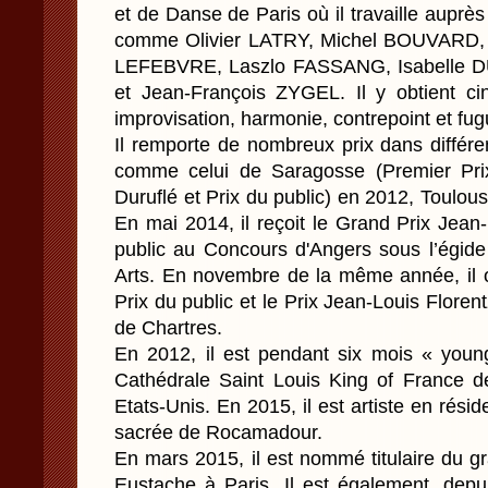
et de Danse de Paris où il travaille auprè
comme Olivier LATRY, Michel BOUVARD, 
LEFEBVRE, Laszlo FASSANG, Isabelle 
et Jean-François ZYGEL. Il y obtient ci
improvisation, harmonie, contrepoint et fug
Il remporte de nombreux prix dans différe
comme celui de Saragosse (Premier Prix
Duruflé et Prix du public) en 2012, Toulo
En mai 2014, il reçoit le Grand Prix Jean-
public au Concours d'Angers sous l’égid
Arts. En novembre de la même année, il o
Prix du public et le Prix Jean-Louis Floren
de Chartres.
En 2012, il est pendant six mois « young
Cathédrale Saint Louis King of France 
Etats-Unis. En 2015, il est artiste en rési
sacrée de Rocamadour.
En mars 2015, il est nommé titulaire du gr
Eustache à Paris. Il est également, depui