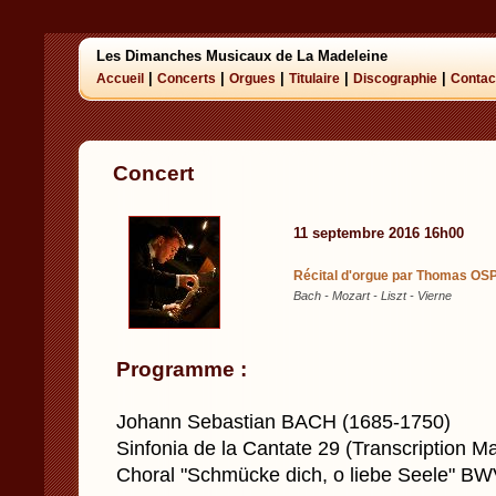
Les Dimanches Musicaux de La Madeleine
|
|
|
|
|
Accueil
Concerts
Orgues
Titulaire
Discographie
Contac
Concert
11 septembre 2016 16h00
Récital d'orgue par Thomas OSP
Bach - Mozart - Liszt - Vierne
Programme :
Johann Sebastian BACH (1685-1750)
Sinfonia de la Cantate 29 (Transcription M
Choral "Schmücke dich, o liebe Seele" B