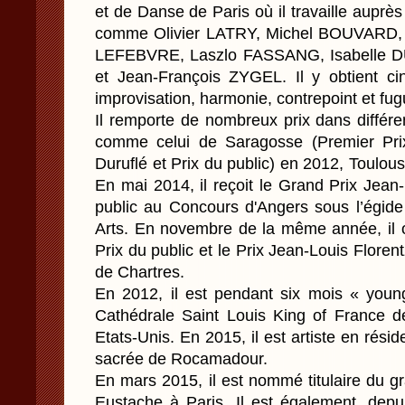
et de Danse de Paris où il travaille auprè
comme Olivier LATRY, Michel BOUVARD, 
LEFEBVRE, Laszlo FASSANG, Isabelle 
et Jean-François ZYGEL. Il y obtient ci
improvisation, harmonie, contrepoint et fug
Il remporte de nombreux prix dans différe
comme celui de Saragosse (Premier Prix
Duruflé et Prix du public) en 2012, Toulo
En mai 2014, il reçoit le Grand Prix Jean-
public au Concours d'Angers sous l’égid
Arts. En novembre de la même année, il o
Prix du public et le Prix Jean-Louis Floren
de Chartres.
En 2012, il est pendant six mois « young
Cathédrale Saint Louis King of France 
Etats-Unis. En 2015, il est artiste en rési
sacrée de Rocamadour.
En mars 2015, il est nommé titulaire du gr
Eustache à Paris. Il est également, depui