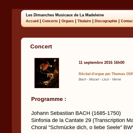
Les Dimanches Musicaux de La Madeleine
|
|
|
|
|
Accueil
Concerts
Orgues
Titulaire
Discographie
Contac
Concert
11 septembre 2016 16h00
Récital d'orgue par Thomas OSP
Bach - Mozart - Liszt - Vierne
Programme :
Johann Sebastian BACH (1685-1750)
Sinfonia de la Cantate 29 (Transcription M
Choral "Schmücke dich, o liebe Seele" B