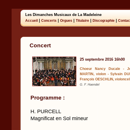
Les Dimanches Musicaux de La Madeleine
|
|
|
|
|
Accueil
Concerts
Orgues
Titulaire
Discographie
Contac
Concert
25 septembre 2016 16h00
Choeur Nancy Ducale - J
MARTIN, violon - Sylvain D
François OESCHLIN, violoncell
G. F. Haendel
Programme :
H. PURCELL
Magnificat en Sol mineur