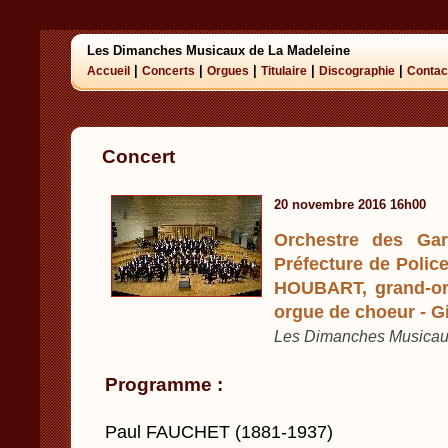
Les Dimanches Musicaux de La Madeleine
|
|
|
|
|
Accueil
Concerts
Orgues
Titulaire
Discographie
Contac
Concert
20 novembre 2016 16h00
Orchestre des Gar
Préfecture de Police
HOUBART, grand-or
orgue de choeur - G
Les Dimanches Musicaux 
Programme :
Paul FAUCHET (1881-1937)