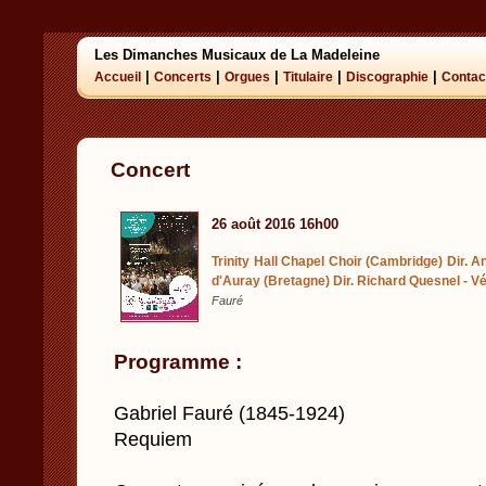
Les Dimanches Musicaux de La Madeleine
|
|
|
|
|
Accueil
Concerts
Orgues
Titulaire
Discographie
Contac
Concert
26 août 2016 16h00
Trinity Hall Chapel Choir (Cambridge) Dir. A
d'Auray (Bretagne) Dir. Richard Quesnel - V
Fauré
Programme :
Gabriel Fauré (1845-1924)
Requiem