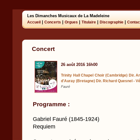
Les Dimanches Musicaux de La Madeleine
|
|
|
|
|
Accueil
Concerts
Orgues
Titulaire
Discographie
Contac
Concert
26 août 2016 16h00
Trinity Hall Chapel Choir (Cambridge) Dir. A
d'Auray (Bretagne) Dir. Richard Quesnel - V
Fauré
Programme :
Gabriel Fauré (1845-1924)
Requiem