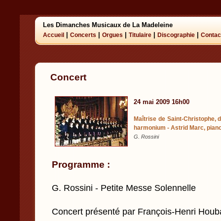
Les Dimanches Musicaux de La Madeleine
|
|
|
|
|
Accueil
Concerts
Orgues
Titulaire
Discographie
Contac
Concert
24 mai 2009 16h00
Maîtrise de Saint-Christophe, d
harmonium - Astrid Marc, pian
G. Rossini
Programme :
G. Rossini - Petite Messe Solennelle
Concert présenté par François-Henri Houb