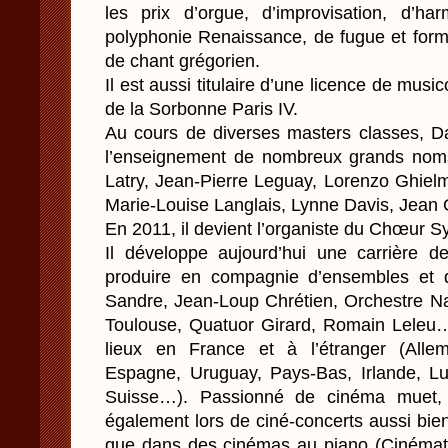
les prix d’orgue, d’improvisation, d’ha
polyphonie Renaissance, de fugue et form
de chant grégorien.
Il est aussi titulaire d’une licence de music
de la Sorbonne Paris IV.
Au cours de diverses masters classes, D
l’enseignement de nombreux grands noms d
Latry, Jean-Pierre Leguay, Lorenzo Ghiel
Marie-Louise Langlais, Lynne Davis, Jean
En 2011, il devient l’organiste du Chœur 
Il développe aujourd’hui une carrière d
produire en compagnie d’ensembles et d
Sandre, Jean-Loup Chrétien, Orchestre Na
Toulouse, Quatuor Girard, Romain Leleu
lieux en France et à l’étranger (Allem
Espagne, Uruguay, Pays-Bas, Irlande, Lux
Suisse…). Passionné de cinéma muet,
également lors de ciné-concerts aussi bie
que dans des cinémas au piano (Cinémat