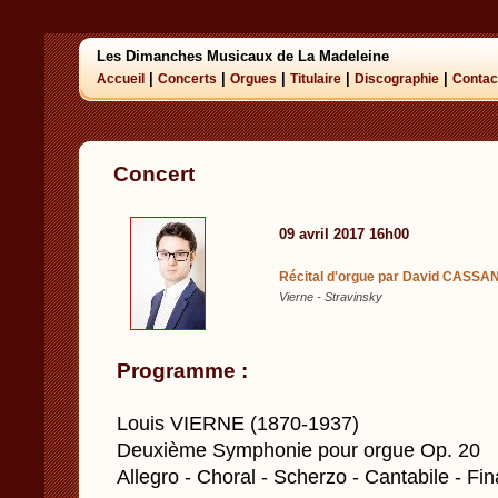
Les Dimanches Musicaux de La Madeleine
|
|
|
|
|
Accueil
Concerts
Orgues
Titulaire
Discographie
Contac
Concert
09 avril 2017 16h00
Récital d'orgue par David CASSAN
Vierne - Stravinsky
Programme :
Louis VIERNE (1870-1937)
Deuxième Symphonie pour orgue Op. 20
Allegro - Choral - Scherzo - Cantabile - Fin