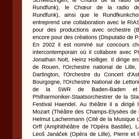
Schwetzingen, le Chœur de la radio d
Rundfunk), le Chœur de la radio de 
Rundfunk), ainsi que le Rundfkunkcho
entreprend une collaboration avec le RIA
pour des productions avec orchestre (B
encore pour des créations (Disputatio de 
En 2002 il est nommé sur concours che
intercontemporain où il collabore avec P
Jonathan Nott, Heinz Holliger. Il dirige en
de Rouen, l'Orchestre national de Lille,
Dartington, l'Orchestre du Concert d'Ast
Bourgogne, l'Orchestre National de Letton
de la SWR de Baden-Baden et Fri
Philharmoniker-Staatsorchestrer de la Sta
Festival Haendel. Au théâtre il a dirig
Mozart (Théâtre des Champs-Elysées de P
Helmut Lachenmann (Cité de la Musique d
Orff (Amphithéâtre de l'Opéra Bastille),
Leoš Janáček (Opéra de Lille), Pierre et