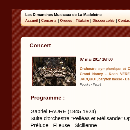
Les Dimanches Musicaux de La Madeleine
|
|
|
|
|
Accueil
Concerts
Orgues
Titulaire
Discographie
Contac
Concert
07 mai 2017 16h00
Orchestre symphonique et C
Grand Nancy - Koen VEREE
JACQUOT, baryton basse - De
Puccini - Fauré
Programme :
Gabriel FAURE (1845-1924)
Suite d'orchestre "Pelléas et Mélisande" Op.
Prélude - Fileuse - Sicilienne