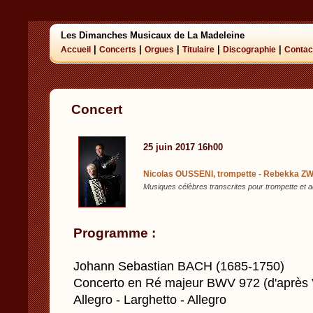
Les Dimanches Musicaux de La Madeleine
|
|
|
|
|
Accueil
Concerts
Orgues
Titulaire
Discographie
Contac
Concert
25 juin 2017 16h00
Nicolas OUSSENI, trompette - Rebekka ZW
Musiques célèbres transcrites pour trompette et 
Programme :
Johann Sebastian BACH (1685-1750)
Concerto en Ré majeur BWV 972 (d'après V
Allegro - Larghetto - Allegro