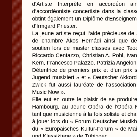
d’Artiste Interprète en accordéon ai
d’accordéoniste concertiste dans la cla
obtint également un Diplôme d’Enseigneme
d’Irmgard Priester.
La jeune artiste reçut l’aide précieuse d
de chambre Ákos Hernádi ainsi que d
soutien lors de master classes avec Teodo
Riccardo Centazzo, Christian A. Pohl, Iva
Kern, Francesco Palazzo, Patrizia Angelon
Détentrice de premiers prix et d’un prix 
Jugend musiziert » et « Deutscher Akkor
Zwick fut aussi lauréate de l’associati
Music Now ».
Elle eut en outre le plaisir de se produ
Hambourg, au Jeune Opéra de l’Opéra Na
tant que musicienne à la fois soliste et ch
à jouer lors du « Forum Deutscher Musik
du « Europäisches Kultur-Forum » de Ma
und Klassiktage » de Tübingen.