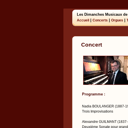
Les Dimanches Musicaux de
|
|
|
Accueil
Concerts
Orgues
Concert
Programme :
Nadia BOULANGER (1887-1
Trois Improvisations
Alexandre GUILMANT (1837-
Deuxième Sonate pour grand o