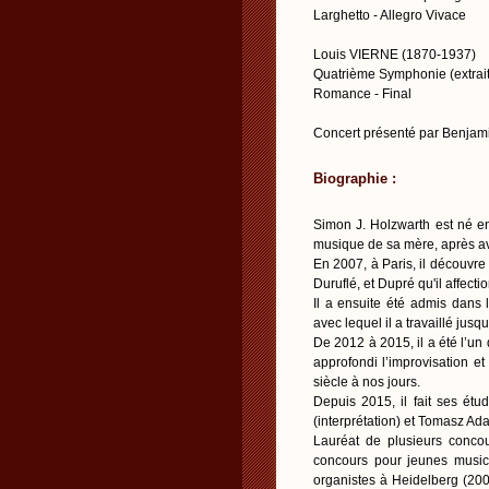
Larghetto - Allegro Vivace
Louis VIERNE (1870-1937)
Quatrième Symphonie (extrait
Romance - Final
Concert présenté par Benja
Biographie :
Simon J. Holzwarth est né e
musique de sa mère, après a
En 2007, à Paris, il découvre
Duruflé, et Dupré qu'il affecti
Il a ensuite été admis dans 
avec lequel il a travaillé jus
De 2012 à 2015, il a été l’un
approfondi l’improvisation e
siècle à nos jours.
Depuis 2015, il fait ses ét
(interprétation) et Tomasz A
Lauréat de plusieurs concou
concours pour jeunes music
organistes à Heidelberg (200