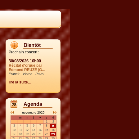
Bientôt
Prochain concert :
30/08/2026 16h00
Récital d'orgue par
Edmond REUZÉ (G...
Franck - Vierne - Ravel
lire la suite...
Agenda
novembre 2025
l
m
m
j
v
s
d
1
2
3
4
5
6
7
8
9
10
11
12
13
14
15
16
17
18
19
20
21
22
23
24
25
26
27
28
29
30