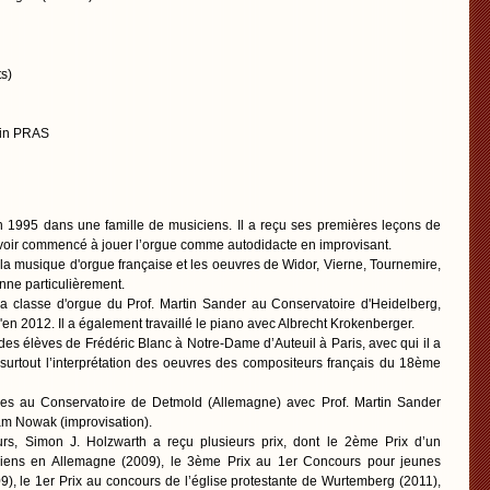
s)
min PRAS
n 1995 dans une famille de musiciens. Il a reçu ses premières leçons de
voir commencé à jouer l’orgue comme autodidacte en improvisant.
 la musique d'orgue française et les oeuvres de Widor, Vierne, Tournemire,
onne particulièrement.
la classe d'orgue du Prof. Martin Sander au Conservatoire d'Heidelberg,
qu'en 2012. Il a également travaillé le piano avec Albrecht Krokenberger.
 des élèves de Frédéric Blanc à Notre-Dame d’Auteuil à Paris, avec qui il a
t surtout l’interprétation des oeuvres des compositeurs français du 18ème
udes au Conservatoire de Detmold (Allemagne) avec Prof. Martin Sander
dam Nowak (improvisation).
rs, Simon J. Holzwarth a reçu plusieurs prix, dont le 2ème Prix d’un
iens en Allemagne (2009), le 3ème Prix au 1er Concours pour jeunes
9), le 1er Prix au concours de l’église protestante de Wurtemberg (2011),