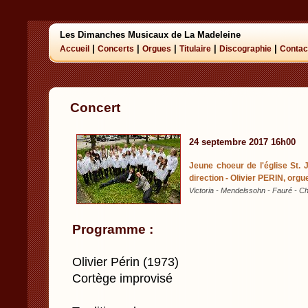
Les Dimanches Musicaux de La Madeleine
|
|
|
|
|
Accueil
Concerts
Orgues
Titulaire
Discographie
Contac
Concert
24 septembre 2017 16h00
Jeune choeur de l'église St.
direction - Olivier PERIN, orgu
Victoria - Mendelssohn - Fauré - Chi
Programme :
Olivier Périn (1973)
Cortège improvisé