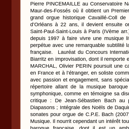
Pierre PINCEMAILLE au Conservatoire Na
Maur-des-Fossés où il obtient un Premie
grand orgue historique Cavaillé-Coll de 
d’Orléans à 22 ans, il devient ensuite org
Saint-Paul-Saint-Louis à Paris (IVème arr.)
depuis 1997 à faire vivre une musique lit
perpétue avec une remarquable subtilité la 
française. Lauréat du Concours Internati
Biarritz en improvisation, dont il remporte
MARCHAL, Olivier PERIN poursuit une carr
en France et à l’étranger, en soliste co
avec passion et engagement, sans spécial
répertoire allant de la musique baroque
symphonique, comme en témoigne sa disc
critique : De Jean-Sébastien Bach au 
Diapasons ; Intégrale des Noëls de Daqui
sonates pour orgue de C.P.E. Bach (2007)
Musique. Il nourrit cependant un intérêt tou
baroque française, dont il est un amb