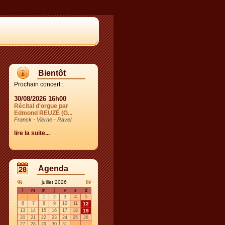
Bientôt
Prochain concert :
30/08/2026 16h00
Récital d'orgue par
Edmond REUZÉ (G...
Franck - Vierne - Ravel
lire la suite...
Agenda
juillet 2026
l
m
m
j
v
s
d
1
2
3
4
5
6
7
8
9
10
11
12
13
14
15
16
17
18
19
20
21
22
23
24
25
26
27
28
29
30
31