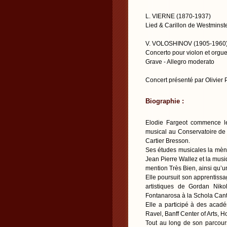
L. VIERNE (1870-1937)
Lied & Carillon de Westminste
V. VOLOSHINOV (1905-1960
Concerto pour violon et orgu
Grave - Allegro moderato
Concert présenté par Olivier
Biographie :
Elodie Fargeot commence le
musical au Conservatoire de
Cartier Bresson.
Ses études musicales la mène
Jean Pierre Wallez et la mu
mention Très Bien, ainsi qu’
Elle poursuit son apprentissa
artistiques de Gordan Niko
Fontanarosa à la Schola Can
Elle a participé à des acad
Ravel, Banff Center of Arts, H
Tout au long de son parcour