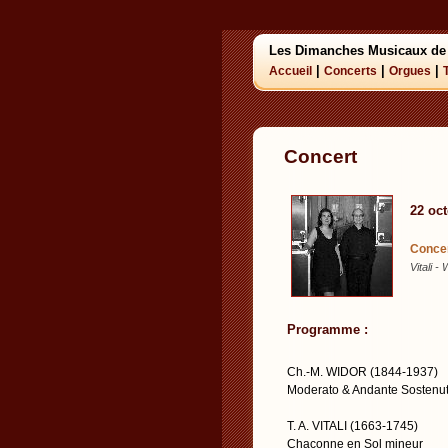
Les Dimanches Musicaux de
|
|
|
Accueil
Concerts
Orgues
Concert
22 oc
Concer
Vitali -
Programme :
Ch.-M. WIDOR (1844-1937)
Moderato & Andante Sostenut
T. A. VITALI (1663-1745)
Chaconne en Sol mineur