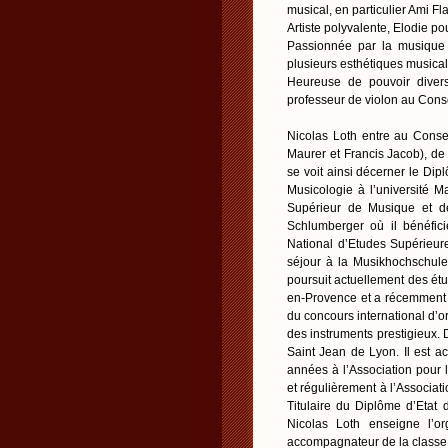
musical, en particulier Ami Fl
Artiste polyvalente, Elodie po
Passionnée par la musique d
plusieurs esthétiques musica
Heureuse de pouvoir diversi
professeur de violon au Cons
Nicolas Loth entre au Conse
Maurer et Francis Jacob), de 
se voit ainsi décerner le Dip
Musicologie à l’université M
Supérieur de Musique et d
Schlumberger où il bénéfici
National d’Etudes Supérieur
séjour à la Musikhochschule
poursuit actuellement des étu
en-Provence et a récemment o
du concours international d’
des instruments prestigieux. 
Saint Jean de Lyon. Il est ac
années à l’Association pour 
et régulièrement à l’Associat
Titulaire du Diplôme d’Eta
Nicolas Loth enseigne l’o
accompagnateur de la classe 