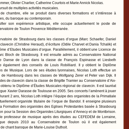
ammer, Olivier Charlier, Catherine Courtois et Marie Annick Nicolas.
ursuit de multiples activités musicales.
e chambre, elle se produit dans diverses formations et s’intéresse à
les, du baroque au contemporain.
fier son expérience artistique, elle occupe actuellement le poste de
ervatoire de Toulon Provence Méditerranée.
rvatoire de Strasbourg dans les classes d’orgue (Marc Schaefer, Daniel
clavecin (Christine Heraud), d’écriture (Odile Charvet et Dania Tchalik) et
lôme d’Etudes Musicales d’orgue. Parallèlement, il obtient une Licence de
arc Bloch de Strasbourg. Il est ensuite admis au Conservatoire National
e Danse de Lyon dans la classe de François Espinasse et Liesbeth
e également des conseils de Louis Robilliard. Il y obtient le Diplôme
es de Musique. Lors de ses études lyonnaises, Nicolas Loth effectue un
 de Hambourg dans les classes de Wolfgang Zerer et Peter van Dijk. Il
des de clavecin dans la classe de Brigitte Tramier au Conservatoire d’Aix-
btenu le Diplôme d’Études Musicales régional de clavecin. Il est lauréat
orgue Xavier Darasse de Toulouse en 2005. Ses concerts l’amènent à jouer
Durant 2 ans, Nicolas Loth intègre l’équipe des organistes de la Primatiale
tuellement organiste titulaire de l’orgue de Bandol. Il enseigne plusieurs
la Formation des organistes des Eglises Protestantes basée à Strasbourg
ion pour la Session des Organistes Liturgiques d’Annecy et de Montbrison.
t de professeur de musique après des études au CEFEDEM de Lorraine,
rgue depuis 2010 au Conservatoire de Toulon où il est également
de chant baroque de Marie-Louise Duthoit.