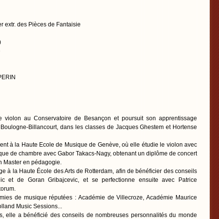
r extr. des Pièces de Fantaisie
)
e
 PERIN
 violon au Conservatoire de Besançon et poursuit son apprentissage
 Boulogne-Billancourt, dans les classes de Jacques Ghestem et Hortense
nt à la Haute Ecole de Musique de Genève, où elle étudie le violon avec
sique de chambre avec Gabor Takacs-Nagy, obtenant un diplôme de concert
un Master en pédagogie.
ge à la Haute École des Arts de Rotterdam, afin de bénéficier des conseils
lic et de Goran Gribajcevic, et se perfectionne ensuite avec Patrice
torum.
émies de musique réputées : Académie de Villecroze, Académie Maurice
olland Music Sessions...
s, elle a bénéficié des conseils de nombreuses personnalités du monde