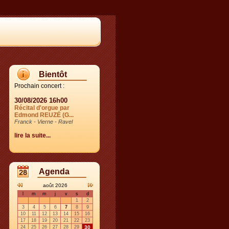
Bientôt
Prochain concert :
30/08/2026 16h00
Récital d'orgue par
Edmond REUZÉ (G...
Franck - Vierne - Ravel
lire la suite...
Agenda
août 2026
l
m
m
j
v
s
d
1
2
3
4
5
6
7
8
9
10
11
12
13
14
15
16
17
18
19
20
21
22
23
24
25
26
27
28
29
30