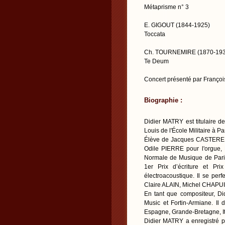
Métaprisme n° 3
E. GIGOUT (1844-1925)
Toccata
Ch. TOURNEMIRE (1870-193
Te Deum
Concert présenté par Franç
Biographie :
Didier MATRY est titulaire d
Louis de l'École Militaire à P
Élève de Jacques CASTERED
Odile PIERRE pour l'orgue, 
Normale de Musique de Paris
1er Prix d’écriture et Pr
électroacoustique. Il se per
Claire ALAIN, Michel CHAPU
En tant que compositeur, Di
Music et Fortin-Armiane. Il
Espagne, Grande-Bretagne, It
Didier MATRY a enregistré 