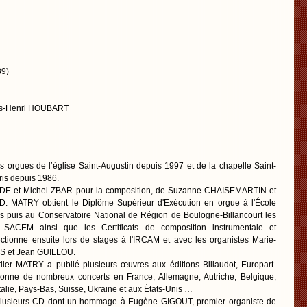
9)
ois-Henri HOUBART
es orgues de l’église Saint-Augustin depuis 1997 et de la chapelle Saint-
aris depuis 1986.
E et Michel ZBAR pour la composition, de Suzanne CHAISEMARTIN et
D. MATRY obtient le Diplôme Supérieur d'Exécution en orgue à l'École
 puis au Conservatoire National de Région de Boulogne-Billancourt les
ix SACEM ainsi que les Certificats de composition instrumentale et
fectionne ensuite lors de stages à l'IRCAM et avec les organistes Marie-
IS et Jean GUILLOU.
dier MATRY a publié plusieurs œuvres aux éditions Billaudot, Europart-
 donne de nombreux concerts en France, Allemagne, Autriche, Belgique,
alie, Pays-Bas, Suisse, Ukraine et aux États-Unis …
plusieurs CD dont un hommage à Eugène GIGOUT, premier organiste de