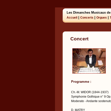
Les Dimanches Musicaux de
|
|
|
Accueil
Concerts
Orgues
Concert
Programme :
Ch.-M. WIDOR (1844-1937)
Symphonie Gothique n° 9 Op
Moderato - Andante sostenuto 
D. MATRY