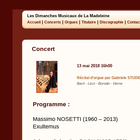
Les Dimanches Musicaux de La Madeleine
|
|
|
|
|
Accueil
Concerts
Orgues
Titulaire
Discographie
Contac
Concert
13 mai 2018 16h00
Récital d'orgue par Gabriele STUDER
Bach - Liszt - Borodin - Vierne
Programme :
Massimo NOSETTI (1960 – 2013)
Exultemus