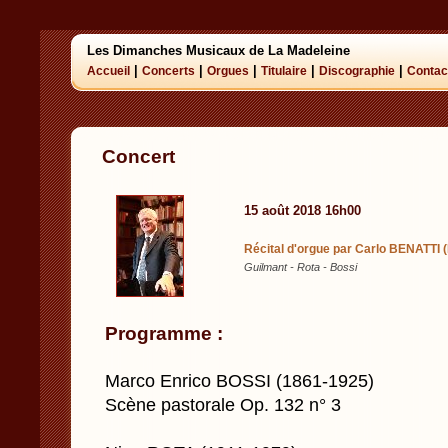
Les Dimanches Musicaux de La Madeleine
|
|
|
|
|
Accueil
Concerts
Orgues
Titulaire
Discographie
Contac
Concert
15 août 2018 16h00
Récital d'orgue par Carlo BENATTI 
Guilmant - Rota - Bossi
Programme :
Marco Enrico BOSSI (1861-1925)
Scène pastorale Op. 132 n° 3