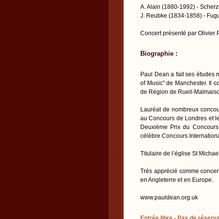
A. Alain (1880-1992) - Scher
J. Reubke (1834-1858) - Fugu
Concert présenté par Olivier 
Biographie :
Paul Dean a fait ses études
of Music" de Manchester. Il 
de Région de Rueil-Malmaison
Lauréat de nombreux concours
au Concours de Londres et le 
Deuxième Prix du Concours In
célèbre Concours Internationa
Titulaire de l’église St Micha
Très apprécié comme concert
en Angleterre et en Europe.
www.pauldean.org.uk
Entrée libre - Pas de réserva