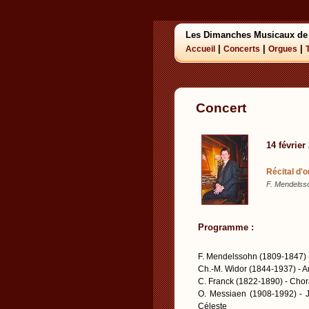
Les Dimanches Musicaux de
|
|
|
Accueil
Concerts
Orgues
Concert
14 février
Récital d'
F. Mendelsso
Programme :
F. Mendelssohn (1809-1847) 
Ch.-M. Widor (1844-1937) - A
C. Franck (1822-1890) - Chor
O. Messiaen (1908-1992) - J
Céleste