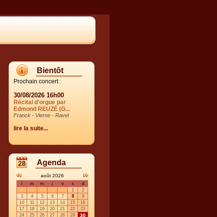
Bientôt
Prochain concert :
30/08/2026 16h00
Récital d'orgue par
Edmond REUZÉ (G...
Franck - Vierne - Ravel
lire la suite...
Agenda
août 2026
l
m
m
j
v
s
d
1
2
3
4
5
6
7
8
9
10
11
12
13
14
15
16
17
18
19
20
21
22
23
24
25
26
27
28
29
30