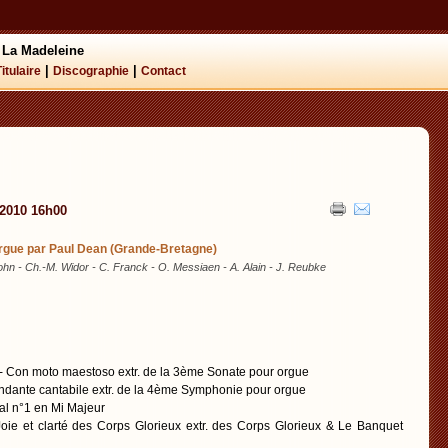
 La Madeleine
|
|
Titulaire
Discographie
Contact
 2010 16h00
orgue par Paul Dean (Grande-Bretagne)
hn - Ch.-M. Widor - C. Franck - O. Messiaen - A. Alain - J. Reubke
- Con moto maestoso extr. de la 3ème Sonate pour orgue
ndante cantabile extr. de la 4ème Symphonie pour orgue
al n°1 en Mi Majeur
oie et clarté des Corps Glorieux extr. des Corps Glorieux & Le Banquet