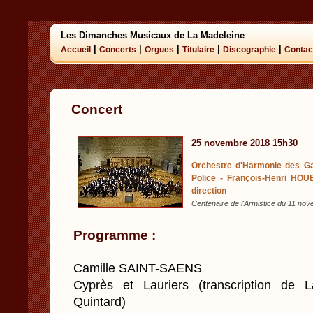
Les Dimanches Musicaux de La Madeleine
|
|
|
|
|
Accueil
Concerts
Orgues
Titulaire
Discographie
Contac
Concert
25 novembre 2018 15h30
Orchestre d'Harmonie des Gar
Police - François-Henri HOU
direction
Centenaire de l'Armistice du 11
Programme :
Camille SAINT-SAENS
Cyprès et Lauriers (transcription de L
Quintard)