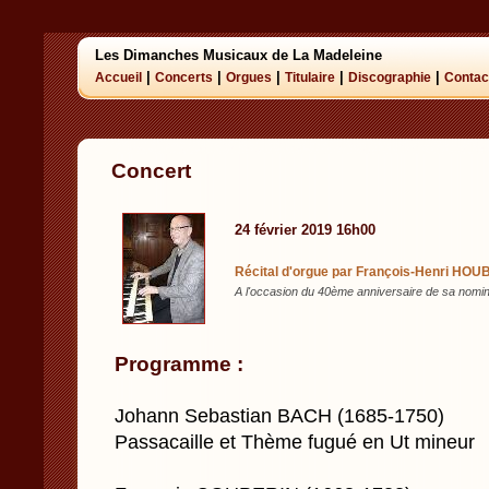
Les Dimanches Musicaux de La Madeleine
|
|
|
|
|
Accueil
Concerts
Orgues
Titulaire
Discographie
Contac
Concert
24 février 2019 16h00
Récital d'orgue par François-Henri HOUB
A l'occasion du 40ème anniversaire de sa nomina
Programme :
Johann Sebastian BACH (1685-1750)
Passacaille et Thème fugué en Ut mineur