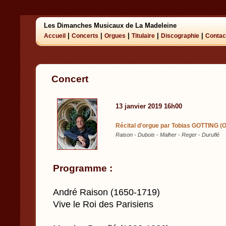
Les Dimanches Musicaux de La Madeleine
|
|
|
|
|
Accueil
Concerts
Orgues
Titulaire
Discographie
Contac
Concert
13 janvier 2019 16h00
Récital d'orgue par Tobias GOTTING (
Raison - Dubois - Malher - Reger - Duruflé
Programme :
André Raison (1650-1719)
Vive le Roi des Parisiens