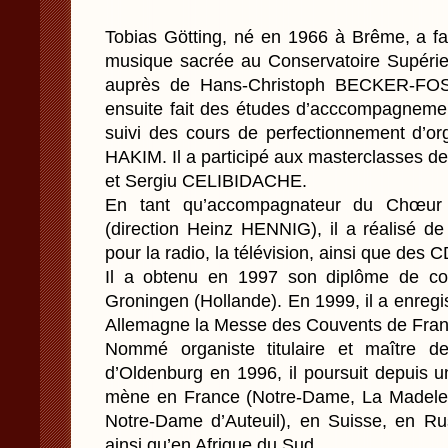
Tobias Götting, né en 1966 à Brême, a fa
musique sacrée au Conservatoire Supéri
auprès de Hans-Christoph BECKER-FOS
ensuite fait des études d’acccompagneme
suivi des cours de perfectionnement d’or
HAKIM. Il a participé aux masterclasses
et Sergiu CELIBIDACHE.
En tant qu’accompagnateur du Chœur
(direction Heinz HENNIG), il a réalisé d
pour la radio, la télévision, ainsi que des C
Il a obtenu en 1997 son diplôme de co
Groningen (Hollande). En 1999, il a enregis
Allemagne la Messe des Couvents de Fr
Nommé organiste titulaire et maître d
d’Oldenburg en 1996, il poursuit depuis un
mène en France (Notre-Dame, La Madelei
Notre-Dame d’Auteuil), en Suisse, en Ru
ainsi qu’en Afrique du Sud.