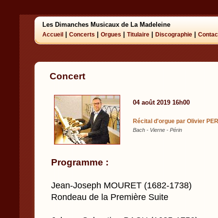
Les Dimanches Musicaux de La Madeleine
|
|
|
|
|
Accueil
Concerts
Orgues
Titulaire
Discographie
Contac
Concert
04 août 2019 16h00
Récital d'orgue par Olivier PER
Bach - Vierne - Périn
Programme :
Jean-Joseph MOURET (1682-1738)
Rondeau de la Première Suite