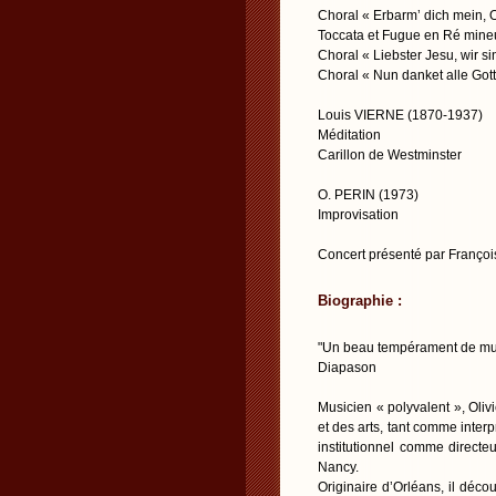
Choral « Erbarm’ dich mein, O
Toccata et Fugue en Ré mineu
Choral « Liebster Jesu, wir si
Choral « Nun danket alle Gott
Louis VIERNE (1870-1937)
Méditation
Carillon de Westminster
O. PERIN (1973)
Improvisation
Concert présenté par Franç
Biographie :
"Un beau tempérament de mu
Diapason
Musicien « polyvalent », Oli
et des arts, tant comme inter
institutionnel comme direct
Nancy.
Originaire d’Orléans, il dé