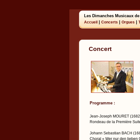
Les Dimanches Musicaux de
|
|
|
Accueil
Concerts
Orgues
Concert
Programme :
Jean-Joseph MOURET (1682
Rondeau de la Première Suit
Johann Sebastian BACH (16
Choral « Wer nur den lieben G