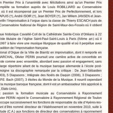
un Premier Prix à l’unanimité avec félicitations ainsi qu’un Premier Prix
 complète sa formation auprès de Louis ROBILLIARD au Conservatoire
où il est récompensé par un Premier Prix de Perfectionnement, et lors
PUIS (†), André ISOIR (†), Jean BOYER (†), Jan Willem JANSEN et Jean-
enfin l’improvisation à l’orgue dans la classe de Thierry ESCAICH puis de
onservatoire National de Région de Saint-Maur-des-Fossés où il obtient
ue historique Cavaillé-Coll de la Cathédrale Sainte-Croix d’Orléans à 22
iste titulaire de l’église Saint-Paul-Saint-Louis à Paris (IVème arr.) où il
1997 à faire vivre une musique liturgique de qualité et où il perpétue avec
radition de l’improvisation française.
onal d’Orgue de la Ville de Biarritz en improvisation, dont il remporte en
ARCHAL, Olivier PERIN poursuit une carrière active de concertiste en
soliste comme avec ensemble, abordant avec passion et engagement, sans
 large répertoire allant de la musique baroque allemande à l’école post-
igne sa discographie remarquée par la critique : De Jean-Sébastien
03), 5 Diapasons ; Intégrale des Noëls de Daquin (2006), 3 Diapasons ;
P.E. Bach (2007), 3 étoiles du Monde de la Musique. Il nourrit cependant
our la musique baroque française, dont il est un ambassadeur très apprécié à
 Etats-Unis).
c passion la formation musicale au Conservatoire à Rayonnement
ivier PERIN rejoint le Conservatoire à Rayonnement Régional de Toulon
occupe successivement les fonctions de responsable du site d’Hyères-les-
ant d’être nommé directeur de l’établissement en novembre 2010, suite à
ptitude (C.A.) aux fonctions de directeur des conservatoires à rayonnement