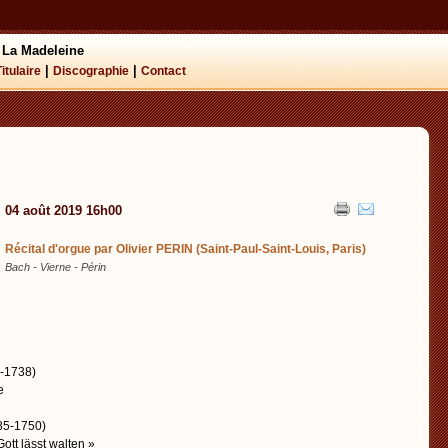
 La Madeleine
|
|
Titulaire
Discographie
Contact
04 août 2019 16h00
Récital d'orgue par Olivier PERIN (Saint-Paul-Saint-Louis, Paris)
Bach - Vierne - Périn
-1738)
e
85-1750)
ott lässt walten »