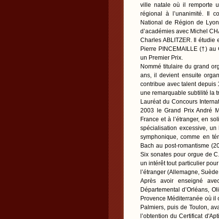
ville natale où il remporte 
régional à l’unanimité. Il
National de Région de Lyon 
d’académies avec Michel CHA
Charles ABLITZER. Il étudie 
Pierre PINCEMAILLE (†) au C
un Premier Prix.
Nommé titulaire du grand org
ans, il devient ensuite organ
contribue avec talent depuis 
une remarquable subtilité la t
Lauréat du Concours Internati
2003 le Grand Prix André M
France et à l’étranger, en 
spécialisation excessive, un
symphonique, comme en témo
Bach au post-romantisme (20
Six sonates pour orgue de C.
un intérêt tout particulier p
l’étranger (Allemagne, Suède,
Après avoir enseigné ave
Départemental d’Orléans, Ol
Provence Méditerranée où il 
Palmiers, puis de Toulon, av
l’obtention du Certificat d'A