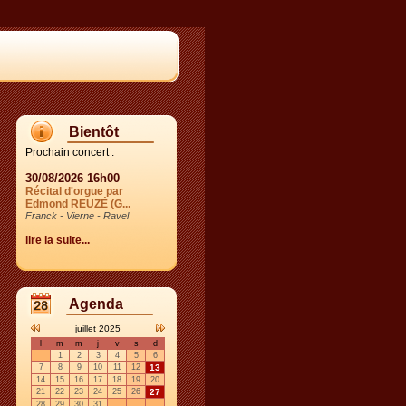
Bientôt
Prochain concert :
30/08/2026 16h00
Récital d'orgue par
Edmond REUZÉ (G...
Franck - Vierne - Ravel
lire la suite...
Agenda
juillet 2025
l
m
m
j
v
s
d
1
2
3
4
5
6
7
8
9
10
11
12
13
14
15
16
17
18
19
20
21
22
23
24
25
26
27
28
29
30
31