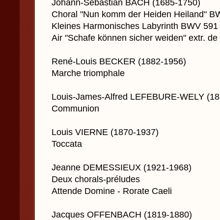
Johann-Sebastian BACH (1685-1750)
Choral "Nun komm der Heiden Heiland" B
Kleines Harmonisches Labyrinth BWV 591
Air "Schafe können sicher weiden" extr. d
René-Louis BECKER (1882-1956)
Marche triomphale
Louis-James-Alfred LEFEBURE-WELY (18
Communion
Louis VIERNE (1870-1937)
Toccata
Jeanne DEMESSIEUX (1921-1968)
Deux chorals-préludes
Attende Domine - Rorate Caeli
Jacques OFFENBACH (1819-1880)