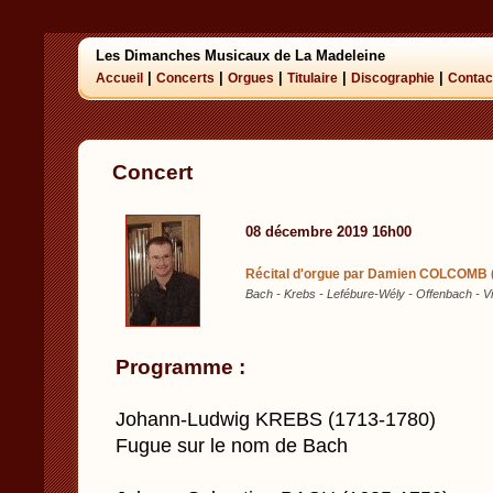
Les Dimanches Musicaux de La Madeleine
|
|
|
|
|
Accueil
Concerts
Orgues
Titulaire
Discographie
Contac
Concert
08 décembre 2019 16h00
Récital d'orgue par Damien COLCOMB (P
Bach - Krebs - Lefébure-Wély - Offenbach - 
Programme :
Johann-Ludwig KREBS (1713-1780)
Fugue sur le nom de Bach