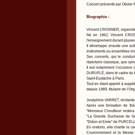
Concert présenté par Olivier 
Biographie :
Vincent CROSNIER, organist
Né en 1962, Vincent CROSN
l'enseignement durant plusie
Il développe ensuite une activ
instruments ou ensembles in
Ses concerts, qui le condui
répertoire classique, que sy
Il eut notamment l’occasion d
DURUFLÉ, dans le cadre du 
Saint-Eustache à Paris.
Tout en étant appelé à suppl
depuis 1989, titulaire de l’
Joséphine VARRET, récitante
Après une formation de théât
"Monsieur Choufleuri restera 
"La Grande Duchesse de Gé
"Didon et Enée" de PURCELL,
En oratorio, elle chante la c
Couronnement et la Messe 