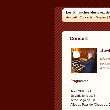
Les Dimanches Musicaux de
|
|
|
Accueil
Concerts
Orgues
Concert
11 avr
Récita
récitan
A l'occ
Programme :
Jean GUILLOU
18 Variations op. 3
7ème Saga op. 38
Alice au Pays de l'Orgue op. 5