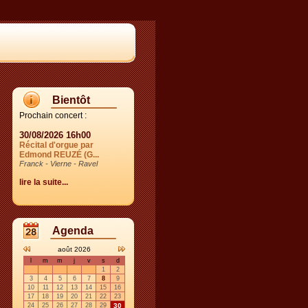
Bientôt
Prochain concert :
30/08/2026 16h00
Récital d'orgue par
Edmond REUZÉ (G...
Franck - Vierne - Ravel
lire la suite...
Agenda
août 2026
l
m
m
j
v
s
d
1
2
3
4
5
6
7
8
9
10
11
12
13
14
15
16
17
18
19
20
21
22
23
24
25
26
27
28
29
30