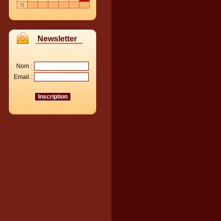
31
Newsletter
Nom :
Email :