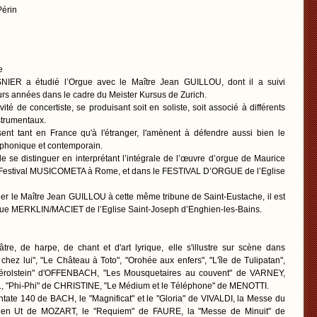
Périn
e
IER a étudié l’Orgue avec le Maître Jean GUILLOU, dont il a suivi
urs années dans le cadre du Meister Kursus de Zurich.
ité de concertiste, se produisant soit en soliste, soit associé à différents
strumentaux.
sent tant en France qu'à l'étranger, l'amènent à défendre aussi bien le
mphonique et contemporain.
e se distinguer en interprétant l’intégrale de l’œuvre d’orgue de Maurice
Festival MUSICOMETA à Rome, et dans le FESTIVAL D’ORGUE de l’Eglise
éer le Maître Jean GUILLOU à cette même tribune de Saint-Eustache, il est
Orgue MERKLIN/MACIET de l’Eglise Saint-Joseph d’Enghien-les-Bains.
re, de harpe, de chant et d'art lyrique, elle s'illustre sur scène dans
chez lui", "Le Château à Toto", "Orohée aux enfers", "L'île de Tulipatan",
rolstein" d'OFFENBACH, "Les Mousquetaires au couvent" de VARNEY,
 "Phi-Phi" de CHRISTINE, "Le Médium et le Téléphone" de MENOTTI.
antate 140 de BACH, le "Magnificat" et le "Gloria" de VIVALDI, la Messe du
en Ut de MOZART, le "Requiem" de FAURE, la "Messe de Minuit" de